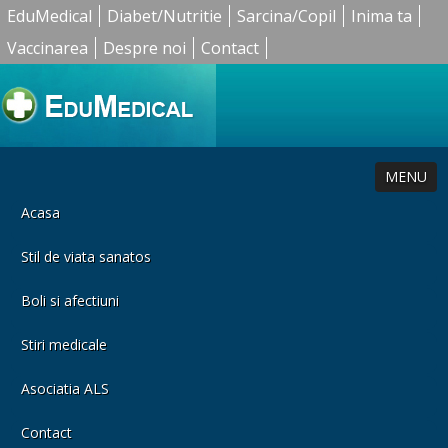
EduMedical
Diabet/Nutritie
Sarcina/Copil
Inima ta
Vaccinarea
Despre noi
Contact
MENU
Acasa
Stil de viata sanatos
Boli si afectiuni
Stiri medicale
Asociatia ALS
Contact