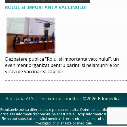
ROLUL SI IMPORTANTA VACCINULUI
Dezbatere publica "Rolul si importanta vaccinului", un
eveniment organizat pentru parinti si nelamuririle lor
vizavi de vaccinarea copiilor.
Asociatia ALS
|
Termeni si conditii
| ©2026 Edumedical
Rezultatele pot sa difere de la o persoana la alta. Opiniile medicilor, sfaturile si
orice alte informatii disponibile pe acest site au scop informativ si educational.
Ele nu pot substitui consultul medical direct si nici diagnosticul stabilit in urma
investigatiilor si analizelor medicale.