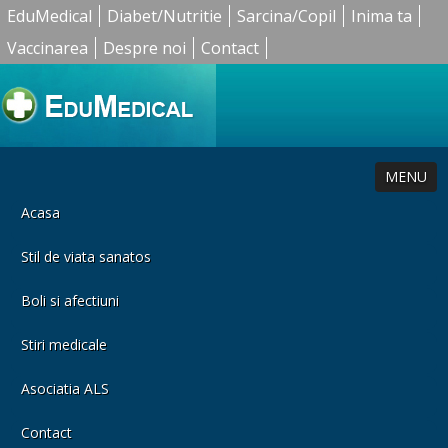
EduMedical
Diabet/Nutritie
Sarcina/Copil
Inima ta
Vaccinarea
Despre noi
Contact
MENU
Acasa
Stil de viata sanatos
Boli si afectiuni
Stiri medicale
Asociatia ALS
Contact