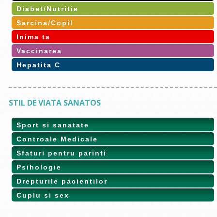
Diabet/Nutritie
Sarcina/Copil
Inima ta
Vaccinarea
Hepatita C
STIL DE VIATA SANATOS
Sport si sanatate
Controale Medicale
Sfaturi pentru parinti
Psihologie
Drepturile pacientilor
Cuplu si sex