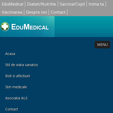
EduMedical
Diabet/Nutritie
Sarcina/Copil
Inima ta
Vaccinarea
Despre noi
Contact
MENU
Acasa
Stil de viata sanatos
Boli si afectiuni
Stiri medicale
Asociatia ALS
Contact