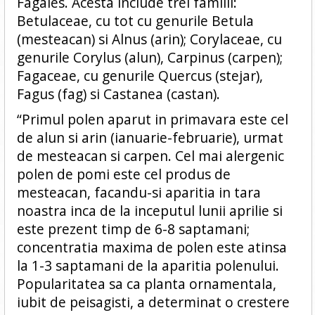
Fagales. Acesta include trei familii:
Betulaceae, cu tot cu genurile Betula
(mesteacan) si Alnus (arin); Corylaceae, cu
genurile Corylus (alun), Carpinus (carpen);
Fagaceae, cu genurile Quercus (stejar),
Fagus (fag) si Castanea (castan).
“Primul polen aparut in primavara este cel
de alun si arin (ianuarie-februarie), urmat
de mesteacan si carpen. Cel mai alergenic
polen de pomi este cel produs de
mesteacan, facandu-si aparitia in tara
noastra inca de la inceputul lunii aprilie si
este prezent timp de 6-8 saptamani;
concentratia maxima de polen este atinsa
la 1-3 saptamani de la aparitia polenului.
Popularitatea sa ca planta ornamentala,
iubit de peisagisti, a determinat o crestere