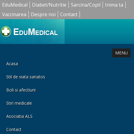
EduMedical
Diabet/Nutritie
Sarcina/Copil
Inima ta
Vaccinarea
Despre noi
Contact
MENU
Acasa
Stil de viata sanatos
Boli si afectiuni
Stiri medicale
Asociatia ALS
Contact