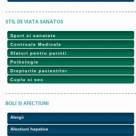
STIL DE VIATA SANATOS
Sport si sanatate
Controale Medicale
Sfaturi pentru parinti
Psihologie
Drepturile pacientilor
Cuplu si sex
BOLI SI AFECTIUNI
Alergii
Afectiuni hepatice