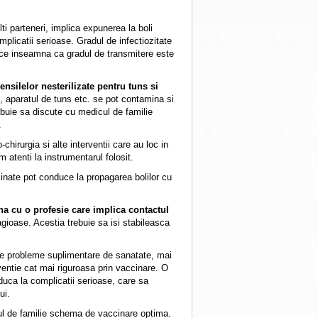
i parteneri, implica expunerea la boli
plicatii serioase. Gradul de infectiozitate
ce inseamna ca gradul de transmitere este
ensilelor nesterilizate pentru tuns si
l, aparatul de tuns etc. se pot contamina si
rebuie sa discute cu medicul de familie
.
chirurgia si alte interventii care au loc in
m atenti la instrumentarul folosit.
minate pot conduce la propagarea bolilor cu
ana cu o profesie care implica contactul
gioase. Acestia trebuie sa isi stabileasca
de probleme suplimentare de sanatate, mai
ventie cat mai riguroasa prin vaccinare. O
uca la complicatii serioase, care sa
ui.
ul de familie schema de vaccinare optima.