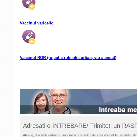
Vaccinul varicelic
Vaccinul ROR (rujeolic-rubeolic-urlian, viu atenuat)
Adresati o INTREBARE/ Trimiteti un RA
Atentie, discutiile online nu inlocuiesc consultul de specialitate! Nu includet