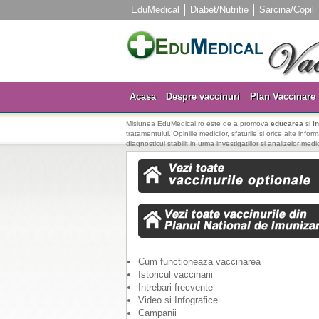
EduMedical
Diabet/Nutritie
Sarcina/Copil
Acasa
Despre vaccinuri
Plan Vaccinare
Misiunea EduMedical.ro este de a promova
educarea
si
i
tratamentului. Opiniile medicilor, sfaturile si orice alte info
diagnosticul stabilit in urma investigatiilor si analizelor medi
Cum functioneaza vaccinarea
Istoricul vaccinarii
Intrebari frecvente
Video si Infografice
Campanii