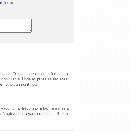
le
site-ului.
opil. Ce vaccin ar trebui sa fac pentru
ei convulsive. Unde as putea sa fac acest
u f bine cu imunitatea.
accinuri ar trebui să-mi fac, fără însă a
acă optez pentru vaccinul hepatic B este