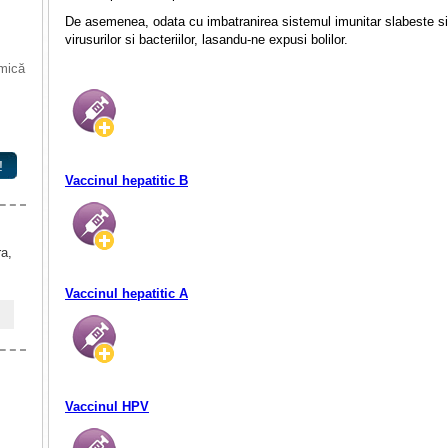
De asemenea, odata cu imbatranirea sistemul imunitar slabeste si
virusurilor si bacteriilor, lasandu-ne expusi bolilor.
 mică
!
Vaccinul hepatitic B
ra,
Vaccinul hepatitic A
Vaccinul HPV