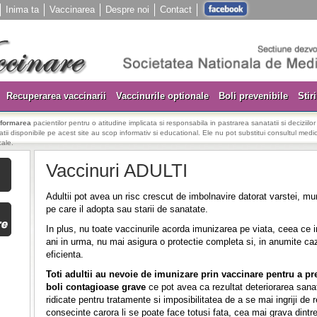
Inima ta
Vaccinarea
Despre noi
Contact
Recuperarea vaccinarii
Vaccinurile optionale
Boli prevenibile
Stiri
nformarea
pacientilor pentru o atitudine implicata si responsabila in pastrarea sanatatii si deciziilo
rmatii disponibile pe acest site au scop informativ si educational. Ele nu pot substitui consultul medica
cale.
Vaccinuri ADULTI
Adultii pot avea un risc crescut de imbolnavire datorat varstei, munc
pe care il adopta sau starii de sanatate.
In plus, nu toate vaccinurile acorda imunizarea pe viata, ceea ce
ani in urma, nu mai asigura o protectie completa si, in anumite cazur
eficienta.
Toti adultii au nevoie de imunizare prin vaccinare pentru a p
boli contagioase grave
ce pot avea ca rezultat deteriorarea sanat
ridicate pentru tratamente si imposibilitatea de a se mai ingriji de 
consecinte carora li se poate face totusi fata, cea mai grava dintre 