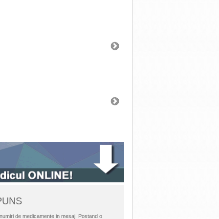
SPUNS
i denumiri de medicamente in mesaj. Postand o