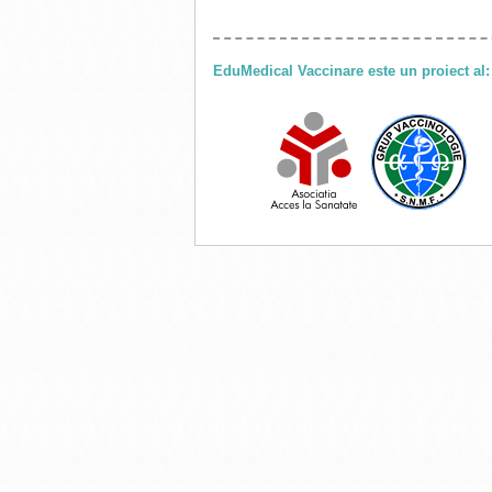
EduMedical Vaccinare este un proiect al: