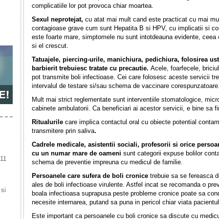
complicatiile lor pot provoca chiar moartea.
Sexul neprotejat,
cu atat mai mult cand este practicat cu mai mult
contagioase grave cum sunt Hepatita B si HPV, cu implicatii si com
este foarte mare, simptomele nu sunt intotdeauna evidente, ceea 
si el crescut.
Tatuajele, piercing-urile, manichiura, pedichiura, folosirea ust
barbierit trebuiesc tratate cu precautie.
Acele, foarfecele, briciu
pot transmite boli infectioase. Cei care folosesc aceste servicii t
intervalul de testare si/sau schema de vaccinare corespunzatoare
Mult mai strict reglementate sunt interventiile stomatologice, micro-
cabinete ambulatorii. Ca beneficiari ai acestor servicii, e bine sa fi
Ritualurile
care implica contactul oral cu obiecte potential conta
transmitere prin saliva
.
Cadrele medicale, asistentii sociali, profesorii si orice perso
cu un numar mare de oameni
sunt categorii expuse bolilor conta
 11
schema de preventie impreuna cu medicul de familie.
Persoanele care sufera de boli cronice
trebuie sa se fereasca 
ales de boli infectioase virulente. Astfel incat se recomanda o pre
 si
boala infectioasa suprapusa peste probleme cronice poate sa cond
necesite internarea, putand sa puna in pericol chiar viata pacientul
Este important ca persoanele cu boli cronice sa discute cu medic