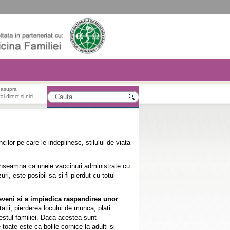
r asupra
l direct si nici
ilor pe care le indeplinesc, stilului de viata
 inseamna ca unele vaccinuri administrate cu
i, este posibil sa-si fi pierdut cu totul
reveni si a impiedica raspandirea unor
atii, pierderea locului de munca, plati
restul familiei. Daca acestea sunt
toate este ca bolile cornice la adulti si