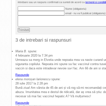
intrebare sau un raspuns confirmati ca sunteti de acord cu
termenii si conditii
Nume (obligatoriu)
email - nu va fi publicat (obligatoriu)
3 de intrebari si raspunsuri
Maria B.
spune:
4 februarie 2020 la 7:34 pm
Urmeaza sa merg in Elvetia unde nepoata mea va naste curand un c
siguranta copilului. Nepoata imi spune sa fac vaccinul contra tus
vaccin si daca este intradevar nevoie sa-l fac. Am 66 de ani si sta
Raspunde
elena moroșan larionescu
spune:
28 iulie 2017 la 2:28 pm
Bună ziua! Am vârsta de 45 de ani și vă rog să-mi recomandați ce v
abuza. Imunitatea mea e destul de ridicată, dar aș vrea să știu: d
necesar să mai fac vaccinul hepatic A? Vă mulțumesc!
Raspunde