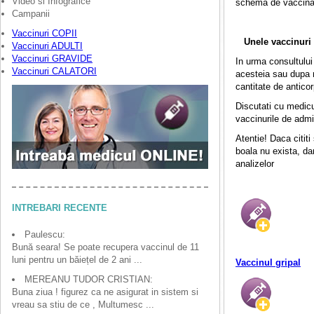
Video si Infografice
schema de vaccinare
Campanii
Vaccinuri COPII
Unele vaccinuri t
Vaccinuri ADULTI
Vaccinuri GRAVIDE
In urma consultului 
Vaccinuri CALATORI
acesteia sau dupa n
cantitate de anticor
Discutati cu medicul
vaccinurile de admi
Atentie! Daca cititi
boala nu exista, dar
analizelor
INTREBARI RECENTE
Paulescu:
Bună seara! Se poate recupera vaccinul de 11
luni pentru un băiețel de 2 ani ...
Vaccinul gripal
MEREANU TUDOR CRISTIAN:
Buna ziua ! figurez ca ne asigurat in sistem si
vreau sa stiu de ce , Multumesc ...