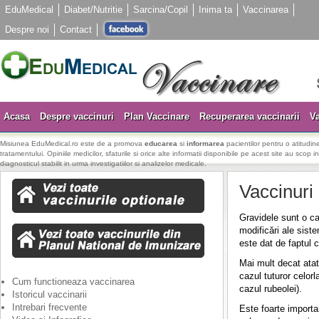
EduMedical
Diabet/Nutritie
Sarcina/Copil
Inima ta
Vaccinarea
Despre noi
Contact
Acasa
Despre vaccinuri
Plan Vaccinare
Recuperarea vaccinarii
Va
Misiunea EduMedical.ro este de a promova
educarea
si
informarea
pacientilor pentru o atitudine
tratamentului. Opiniile medicilor, sfaturile si orice alte informatii disponibile pe acest site au scop i
diagnosticul stabilit in urma investigatiilor si analizelor medicale.
Vaccinur
Gravidele sunt o ca
modificări ale siste
este dat de faptul c
Mai mult decat ata
cazul tuturor celor
Cum functioneaza vaccinarea
cazul rubeolei).
Istoricul vaccinarii
Intrebari frecvente
Este foarte importan