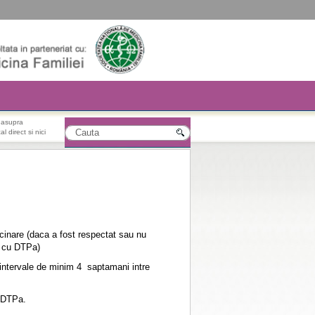
r asupra
l direct si nici
ccinare (daca a fost respectat sau nu
e cu DTPa)
la intervale de minim 4 saptamani intre
e DTPa.