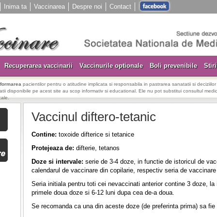
Inima ta
Vaccinarea
Despre noi
Contact
Recuperarea vaccinarii
Vaccinurile optionale
Boli prevenibile
Stiri
nformarea
pacientilor pentru o atitudine implicata si responsabila in pastrarea sanatatii si deciziilo
rmatii disponibile pe acest site au scop informativ si educational. Ele nu pot substitui consultul medica
cale.
Vaccinul diftero-tetanic
Contine:
toxoide difterice si tetanice
Protejeaza de:
difterie, tetanos
Doze si intervale:
serie de 3-4 doze, in functie de istoricul de va
calendarul de vaccinare din copilarie, respectiv seria de vaccinar
Seria initiala pentru toti cei nevaccinati anterior contine 3 doze, 
primele doua doze si 6-12 luni dupa cea de-a doua.
Se recomanda ca una din aceste doze (de preferinta prima) sa fi