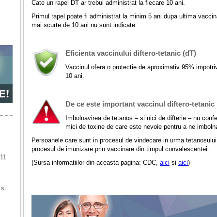
Cate un rapel DT ar trebui administrat la fiecare 10 ani.
Primul rapel poate fi administrat la minim 5 ani dupa ultima vacci
mai scurte de 10 ani nu sunt indicate.
Eficienta vaccinului diftero-tetanic (dT)
Vaccinul ofera o protectie de aproximativ 95% impotriva
10 ani.
De ce este important vaccinul diftero-tetanic
Imbolnavirea de tetanos – si nici de difterie – nu confer
mici de toxine de care este nevoie pentru a ne imboln
Persoanele care sunt in procesul de vindecare in urma tetanosului 
procesul de imunizare prin vaccinare din timpul convalescentei.
 11
(Sursa informatiilor din aceasta pagina: CDC,
aici
si
aici
)
 si