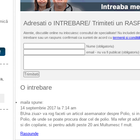
 mică
Adresati o INTREBARE/ Trimiteti un RA
Atentie, discutiile online nu inlocuiesc consultul de specialitate! Nu includet
intrebare sau un raspuns confirmati ca sunteti de acord cu
termenii si conditii
Nume (obligatoriu)
!
email - nu va fi publicat (obligatoriu)
ra,
O intrebare
maila
spune:
14 septembrie 2017 la 7:14 am
BUna ziua> va rog faceti un articol asemanator despre Polio, si 
Polio, de unde se poate procura doar cel de polio. Ma refer pt adulti
si din copilarie, si pentru adulti peste 20 ani.Multumesc f mult.
Raspunde