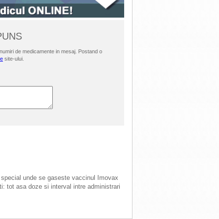
SPUNS
i denumiri de medicamente in mesaj. Postand o
le
site-ului.
in special unde se gaseste vaccinul Imovax
: tot asa doze si interval intre administrari