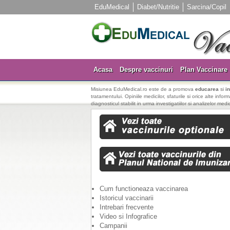
EduMedical
Diabet/Nutritie
Sarcina/Copil
Acasa
Despre vaccinuri
Plan Vaccinare
Misiunea EduMedical.ro este de a promova
educarea
si
i
tratamentului. Opiniile medicilor, sfaturile si orice alte info
diagnosticul stabilit in urma investigatiilor si analizelor medi
Cum functioneaza vaccinarea
Istoricul vaccinarii
Intrebari frecvente
Video si Infografice
Campanii