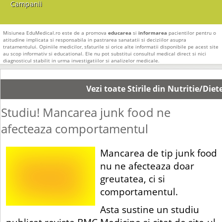
Campanii
Misiunea EduMedical.ro este de a promova
educarea
si
informarea
pacientilor pentru o
atitudine implicata si responsabila in pastrarea sanatatii si deciziilor asupra
tratamentului. Opiniile medicilor, sfaturile si orice alte informatii disponibile pe acest site
au scop informativ si educational. Ele nu pot substitui consultul medical direct si nici
diagnosticul stabilit in urma investigatiilor si analizelor medicale.
Vezi toate Stirile din Nutritie/Diet
Studiu! Mancarea junk food ne
afecteaza comportamentul
Mancarea de tip junk food
nu ne afecteaza doar
greutatea, ci si
comportamentul.
Asta sustine un studiu