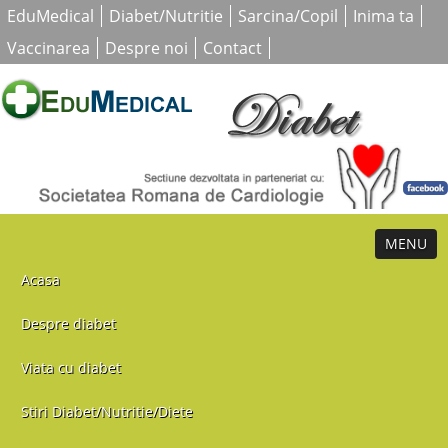
EduMedical
Diabet/Nutritie
Sarcina/Copil
Inima ta
Vaccinarea
Despre noi
Contact
MENU
Acasa
Despre diabet
Viata cu diabet
Stiri Diabet/Nutritie/Diete