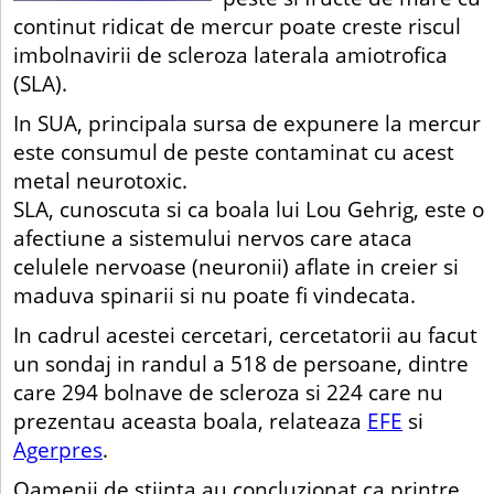
continut ridicat de mercur poate creste riscul
imbolnavirii de scleroza laterala amiotrofica
(SLA).
In SUA, principala sursa de expunere la mercur
este consumul de peste contaminat cu acest
metal neurotoxic.
SLA, cunoscuta si ca boala lui Lou Gehrig, este o
afectiune a sistemului nervos care ataca
celulele nervoase (neuronii) aflate in creier si
maduva spinarii si nu poate fi vindecata.
In cadrul acestei cercetari, cercetatorii au facut
un sondaj in randul a 518 de persoane, dintre
care 294 bolnave de scleroza si 224 care nu
prezentau aceasta boala, relateaza
EFE
si
Agerpres
.
Oamenii de stiinta au concluzionat ca printre