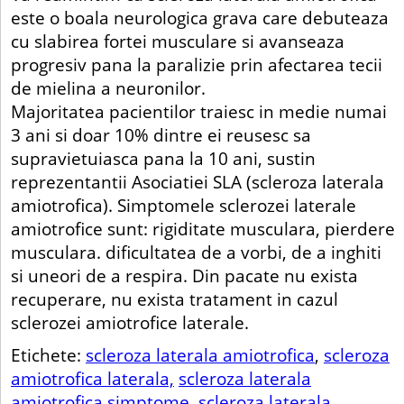
este o boala neurologica grava care debuteaza
cu slabirea fortei musculare si avanseaza
progresiv pana la paralizie prin afectarea tecii
de mielina a neuronilor.
Majoritatea pacientilor traiesc in medie numai
3 ani si doar 10% dintre ei reusesc sa
supravietuiasca pana la 10 ani, sustin
reprezentantii Asociatiei SLA (scleroza laterala
amiotrofica). Simptomele sclerozei laterale
amiotrofice sunt: rigiditate musculara, pierdere
musculara. dificultatea de a vorbi, de a inghiti
si uneori de a respira. Din pacate nu exista
recuperare, nu exista tratament in cazul
sclerozei amiotrofice laterale.
Etichete:
scleroza laterala amiotrofica
,
scleroza
amiotrofica laterala,
scleroza laterala
amiotrofica simptome
,
scleroza laterala