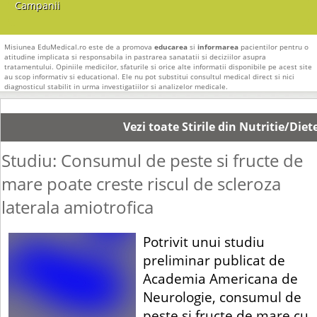
Campanii
Misiunea EduMedical.ro este de a promova
educarea
si
informarea
pacientilor pentru o
atitudine implicata si responsabila in pastrarea sanatatii si deciziilor asupra
tratamentului. Opiniile medicilor, sfaturile si orice alte informatii disponibile pe acest site
au scop informativ si educational. Ele nu pot substitui consultul medical direct si nici
diagnosticul stabilit in urma investigatiilor si analizelor medicale.
Vezi toate Stirile din Nutritie/Diet
Studiu: Consumul de peste si fructe de
mare poate creste riscul de scleroza
laterala amiotrofica
Potrivit unui studiu
preliminar publicat de
Academia Americana de
Neurologie, consumul de
peste si fructe de mare cu