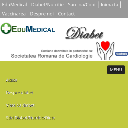
EduMedical
Diabet/Nutritie
Sarcina/Copil
Inima ta
Vaccinarea
Despre noi
Contact
MENU
Acasa
Despre diabet
Viata cu diabet
Stiri Diabet/Nutritie/Diete