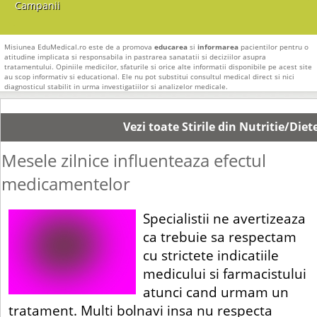
Campanii
Misiunea EduMedical.ro este de a promova
educarea
si
informarea
pacientilor pentru o
atitudine implicata si responsabila in pastrarea sanatatii si deciziilor asupra
tratamentului. Opiniile medicilor, sfaturile si orice alte informatii disponibile pe acest site
au scop informativ si educational. Ele nu pot substitui consultul medical direct si nici
diagnosticul stabilit in urma investigatiilor si analizelor medicale.
Vezi toate Stirile din Nutritie/Diet
Mesele zilnice influenteaza efectul
medicamentelor
Specialistii ne avertizeaza
ca trebuie sa respectam
cu strictete indicatiile
medicului si farmacistului
atunci cand urmam un
tratament. Multi bolnavi insa nu respecta