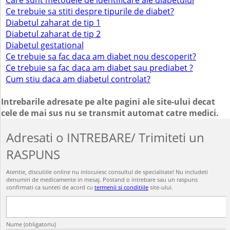
Care sunt metodele de identificare ale diabetului
Ce trebuie sa stiti despre tipurile de diabet?
Diabetul zaharat de tip 1
Diabetul zaharat de tip 2
Diabetul gestational
Ce trebuie sa fac daca am diabet nou descoperit?
Ce trebuie sa fac daca am diabet sau prediabet ?
Cum stiu daca am diabetul controlat?
Intrebarile adresate pe alte pagini ale site-ului decat
cele de mai sus nu se transmit automat catre medici.
Adresati o INTREBARE/ Trimiteti un
RASPUNS
Atentie, discutiile online nu inlocuiesc consultul de specialitate! Nu includeti
denumiri de medicamente in mesaj. Postand o intrebare sau un raspuns
confirmati ca sunteti de acord cu
termenii si conditiile
site-ului.
Nume (obligatoriu)