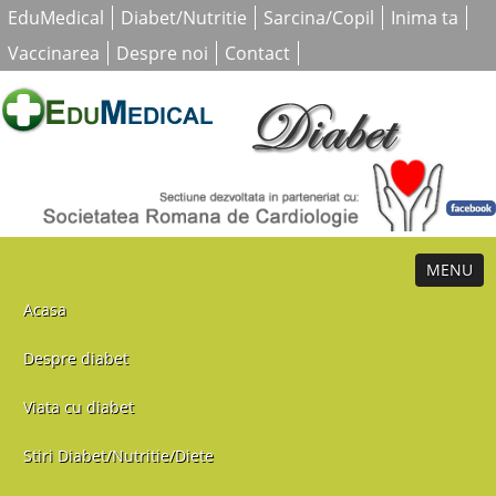
EduMedical
Diabet/Nutritie
Sarcina/Copil
Inima ta
Vaccinarea
Despre noi
Contact
MENU
Acasa
Despre diabet
Viata cu diabet
Stiri Diabet/Nutritie/Diete