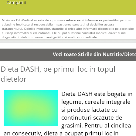
Campanii
Misiunea EduMedical.ro este de a promova
educarea
si
informarea
pacientilor pentru o
atitudine implicata si responsabila in pastrarea sanatatii si deciziilor asupra
tratamentului. Opiniile medicilor, sfaturile si orice alte informatii disponibile pe acest site
au scop informativ si educational. Ele nu pot substitui consultul medical direct si nici
diagnosticul stabilit in urma investigatiilor si analizelor medicale.
Vezi toate Stirile din Nutritie/Diet
Dieta DASH, pe primul loc in topul
dietelor
Dieta DASH este bogata in
legume, cereale integrale
si produse lactate cu
continuturi scazute de
grasimi. Pentru al cincilea
an consecutiv, dieta a ocupat primul loc in