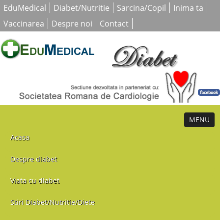
EduMedical
Diabet/Nutritie
Sarcina/Copil
Inima ta
Vaccinarea
Despre noi
Contact
MENU
Acasa
Despre diabet
Viata cu diabet
Stiri Diabet/Nutritie/Diete