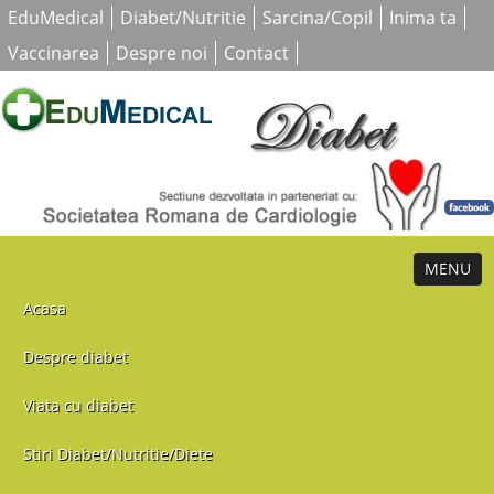
EduMedical
Diabet/Nutritie
Sarcina/Copil
Inima ta
Vaccinarea
Despre noi
Contact
MENU
Acasa
Despre diabet
Viata cu diabet
Stiri Diabet/Nutritie/Diete