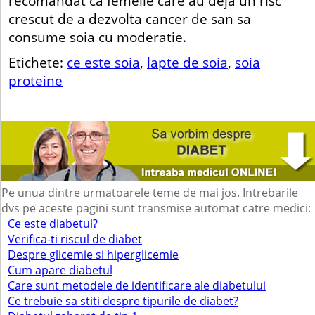
recomandat ca femeile care au deja un risc
crescut de a dezvolta cancer de san sa
consume soia cu moderatie.
Etichete:
ce este soia
,
lapte de soia
,
soia
proteine
Pe unua dintre urmatoarele teme de mai jos. Intrebarile
dvs pe aceste pagini sunt transmise automat catre medici:
Ce este diabetul?
Verifica-ti riscul de diabet
Despre glicemie si hiperglicemie
Cum apare diabetul
Care sunt metodele de identificare ale diabetului
Ce trebuie sa stiti despre tipurile de diabet?