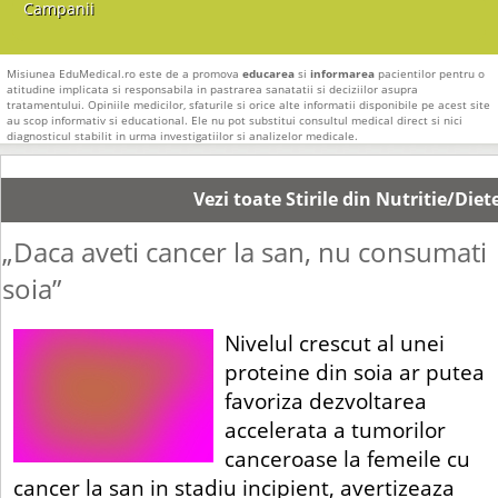
Campanii
Misiunea EduMedical.ro este de a promova
educarea
si
informarea
pacientilor pentru o
atitudine implicata si responsabila in pastrarea sanatatii si deciziilor asupra
tratamentului. Opiniile medicilor, sfaturile si orice alte informatii disponibile pe acest site
au scop informativ si educational. Ele nu pot substitui consultul medical direct si nici
diagnosticul stabilit in urma investigatiilor si analizelor medicale.
Vezi toate Stirile din Nutritie/Diet
„Daca aveti cancer la san, nu consumati
soia”
Nivelul crescut al unei
proteine din soia ar putea
favoriza dezvoltarea
accelerata a tumorilor
canceroase la femeile cu
cancer la san in stadiu incipient, avertizeaza