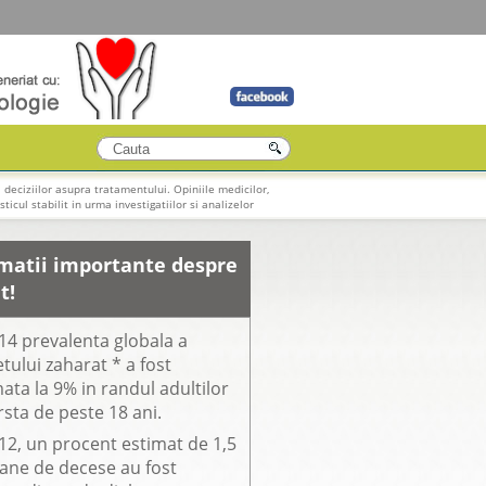
 deciziilor asupra tratamentului. Opiniile medicilor,
ticul stabilit in urma investigatiilor si analizelor
matii importante despre
t!
14 prevalenta globala a
tului zaharat * a fost
ata la 9% in randul adultilor
rsta de peste 18 ani.
12, un procent estimat de 1,5
oane de decese au fost