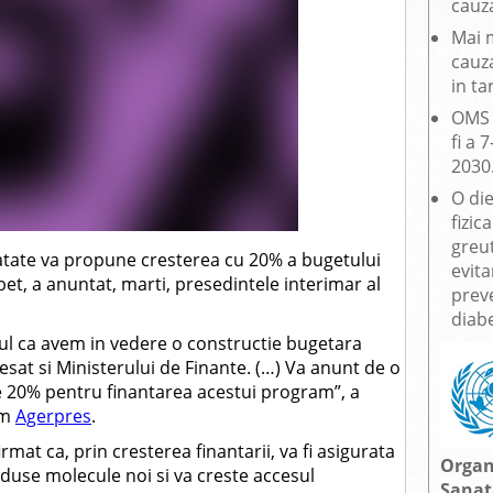
cauza
Mai 
cauz
in ta
OMS 
fi a 
2030
O die
fizic
greu
atate va propune cresterea cu 20% a bugetului
evit
et, a anuntat, marti, presedintele interimar al
preve
diabe
tul ca avem in vedere o constructie bugetara
esat si Ministerului de Finante. (…) Va anunt de o
 20% pentru finantarea acestui program”, a
rm
Agerpres
.
rmat ca, prin cresterea finantarii, va fi asigurata
Organ
roduse molecule noi si va creste accesul
Sanat