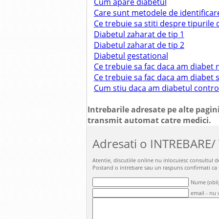
Cum apare diabetul
Care sunt metodele de identificare
Ce trebuie sa stiti despre tipurile
Diabetul zaharat de tip 1
Diabetul zaharat de tip 2
Diabetul gestational
Ce trebuie sa fac daca am diabet 
Ce trebuie sa fac daca am diabet 
Cum stiu daca am diabetul contro
Intrebarile adresate pe alte pagini
transmit automat catre medici.
Adresati o INTREBARE/
Atentie, discutiile online nu inlocuiesc consultul
Postand o intrebare sau un raspuns confirmati ca
Nume (obli
email - nu v