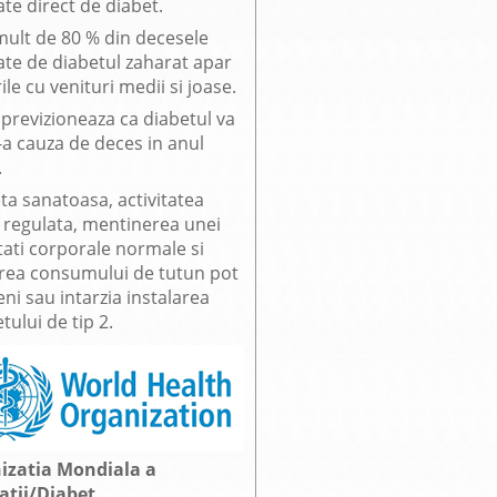
te direct de diabet.
mult de 80 % din decesele
ate de diabetul zaharat apar
rile cu venituri medii si joase.
previzioneaza ca diabetul va
7-a cauza de deces in anul
.
ta sanatoasa, activitatea
a regulata, mentinerea unei
tati corporale normale si
area consumului de tutun pot
ni sau intarzia instalarea
tului de tip 2.
izatia Mondiala a
atii/Diabet