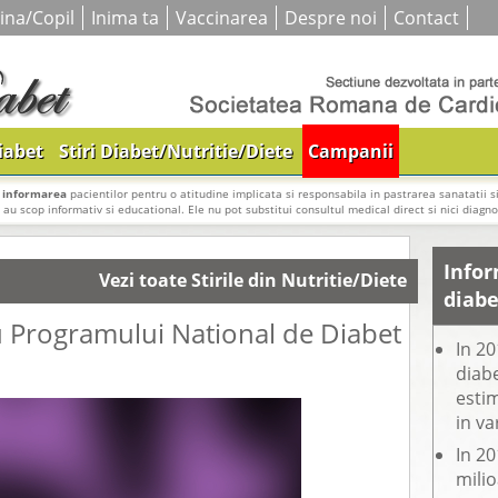
ina/Copil
Inima ta
Vaccinarea
Despre noi
Contact
iabet
Stiri Diabet/Nutritie/Diete
Campanii
i
informarea
pacientilor pentru o atitudine implicata si responsabila in pastrarea sanatatii si
e au scop informativ si educational. Ele nu pot substitui consultul medical direct si nici diagnos
Infor
Vezi toate Stirile din Nutritie/Diete
diabe
u Programului National de Diabet
In 20
diabe
estim
in va
In 20
mili