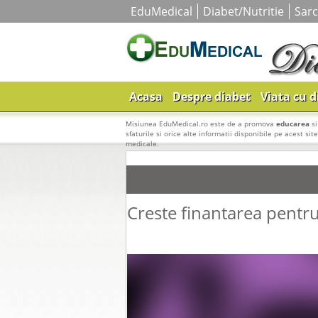
EduMedical
Diabet/Nutritie
Sarc
Acasa
Despre diabet
Viata cu d
Misiunea EduMedical.ro este de a promova
educarea
s
sfaturile si orice alte informatii disponibile pe acest sit
medicale.
Creste finantarea pentr