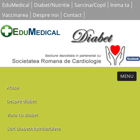
EduMedical
Diabet/Nutritie
Sarcina/Copil
Inima ta
Vaccinarea
Despre noi
Contact
MENU
Acasa
Despre diabet
Viata cu diabet
Stiri Diabet/Nutritie/Diete