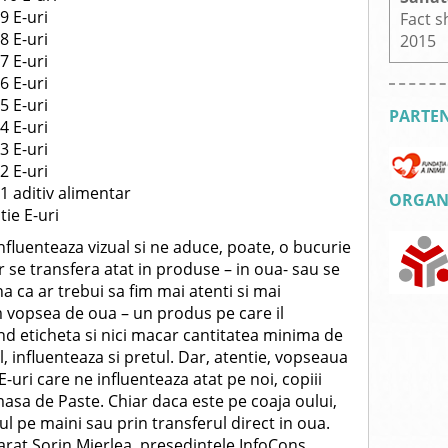
9 E-uri
Fact s
8 E-uri
2015
7 E-uri
6 E-uri
5 E-uri
PARTEN
4 E-uri
3 E-uri
2 E-uri
1 aditiv alimentar
ORGANI
ie E-uri
luenteaza vizual si ne aduce, poate, o bucurie
ar se transfera atat in produse – in oua- sau se
 ca ar trebui sa fim mai atenti si mai
vopsea de oua – un produs pe care il
d eticheta si nici macar cantitatea minima de
el, influenteaza si pretul. Dar, atentie, vopseaua
-uri care ne influenteaza atat pe noi, copiii
a masa de Paste. Chiar daca este pe coaja oului,
l pe maini sau prin transferul direct in oua.
arat Sorin Mierlea, presedintele InfoCons.