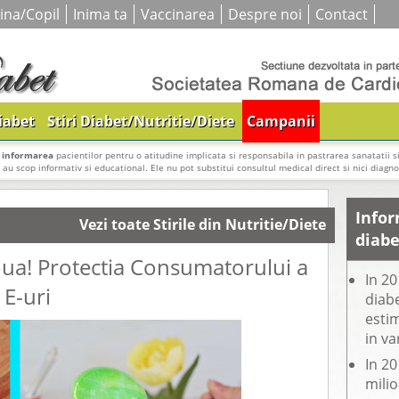
ina/Copil
Inima ta
Vaccinarea
Despre noi
Contact
iabet
Stiri Diabet/Nutritie/Diete
Campanii
i
informarea
pacientilor pentru o atitudine implicata si responsabila in pastrarea sanatatii si
e au scop informativ si educational. Ele nu pot substitui consultul medical direct si nici diagnos
Infor
Vezi toate Stirile din Nutritie/Diete
diabe
oua! Protectia Consumatorului a
In 20
 E-uri
diabe
estim
in va
In 20
mili