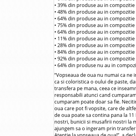
• 39% din produse au in compozitie 
• 48% din produse au in compozitie 
• 64% din produse au in compozitie 
• 75% din produse au in compozitie 
• 64% din produse au in compozitie 
• 11% din produse au in compozitie 
• 28% din produse au in compozitie 
• 84% din produse au in compozitie 
• 92% din produse au in compozitie 
• 64% din produse nu au in compozit
“Vopseaua de oua nu numai ca ne inf
ca si coloristica o oului de paste, d
transfera pe mana, ceea ce inseamna
responsabili atunci cand cumparam 
cumparam poate doar sa fie. Necitin
oua care pot fi vopsite, care de altf
de oua poate sa contina pana la 11 E
nostri, bunicii si musafirii nostri l
ajungem sa o ingeram prin transferu
Atentie la vopseaua de oua!”, a decl