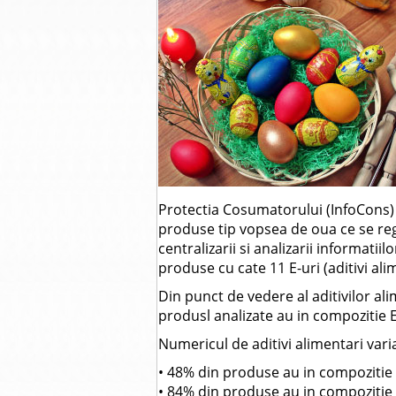
Protectia Cosumatorului (InfoCons) 
produse tip vopsea de oua ce se re
centralizarii si analizarii informatiil
produse cu cate 11 E-uri (aditivi ali
Din punct de vedere al aditivilor al
produsl analizate au in compozitie E
Numericul de aditivi alimentari varia
• 48% din produse au in compozitie 
• 84% din produse au in compozitie 