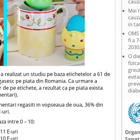
cauza
Mai 
cauz
in ta
OMS 
fi a 
2030
O die
fizic
greu
a realizat un studiu pe baza etichetelor a 61 de
evit
gasesc pe piata din Romania. Ca urmare a
preve
or de pe etichete, a rezultat ca pe piata exista
diabe
mentari).
imentari regasiti in vopseaua de oua, 36% din
-uri.
za intre 0 – 10:
11 E-uri
Organ
10 E-uri
Sanat