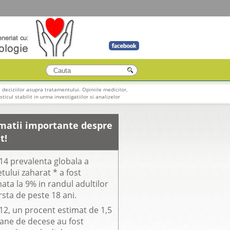
 deciziilor asupra tratamentului. Opiniile medicilor,
ticul stabilit in urma investigatiilor si analizelor
matii importante despre
t!
14 prevalenta globala a
tului zaharat * a fost
ata la 9% in randul adultilor
rsta de peste 18 ani.
12, un procent estimat de 1,5
oane de decese au fost