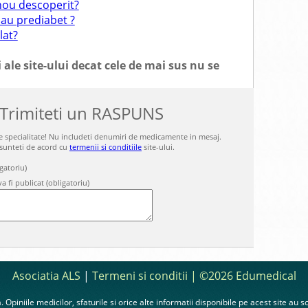
nou descoperit?
sau prediabet ?
lat?
 ale site-ului decat cele de mai sus nu se
 Trimiteti un RASPUNS
 de specialitate! Nu includeti denumiri de medicamente in mesaj.
 sunteti de acord cu
termenii si conditiile
site-ului.
gatoriu)
a fi publicat (obligatoriu)
Asociatia ALS
|
Termeni si conditii
| ©2026 Edumedical
 Opiniile medicilor, sfaturile si orice alte informatii disponibile pe acest site au 