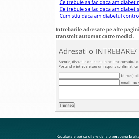
Ce trebuie sa fac daca am diabet 
Ce trebuie sa fac daca am diabet 
Cum stiu daca am diabetul contro
Intrebarile adresate pe alte pagini
transmit automat catre medici.
Adresati o INTREBARE/
Atentie, discutiile online nu inlocuiesc consultul
Postand o intrebare sau un raspuns confirmati ca
Nume (obli
email - nu v
Rezultatele pot sa difere de la o persoana la alta.