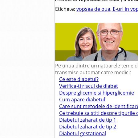
Etichete:
vopsea de oua
,
E-uri in v
Pe unua dintre urmatoarele teme de 
transmise automat catre medici:
Ce este diabetul?
Verifica-ti riscul de diabet
Despre glicemie si hiperglicemie
Cum apare diabetul
Care sunt metodele de identificare
Ce trebuie sa stiti despre tipurile
Diabetul zaharat de tip 1
Diabetul zaharat de tip 2
Diabetul gestational