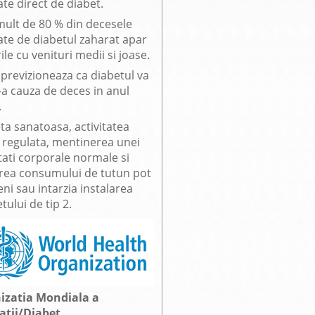
te direct de diabet.
mult de 80 % din decesele
ate de diabetul zaharat apar
rile cu venituri medii si joase.
previzioneaza ca diabetul va
7-a cauza de deces in anul
.
ta sanatoasa, activitatea
a regulata, mentinerea unei
tati corporale normale si
area consumului de tutun pot
ni sau intarzia instalarea
tului de tip 2.
izatia Mondiala a
atii/Diabet