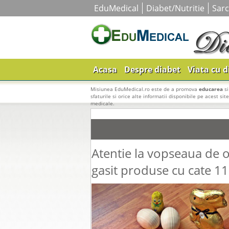
EduMedical
Diabet/Nutritie
Sarc
Acasa
Despre diabet
Viata cu d
Misiunea EduMedical.ro este de a promova
educarea
s
sfaturile si orice alte informatii disponibile pe acest sit
medicale.
Atentie la vopseaua de 
gasit produse cu cate 11