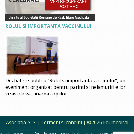
ROLUL SI IMPORTANTA VACCINULUI
Dezbatere publica "Rolul si importanta vaccinului", un
eveniment organizat pentru parinti si nelamuririle lor
vizavi de vaccinarea copiilor.
Asociatia ALS
|
Termeni si conditii
| ©2026 Edumedical
Rezultatele pot sa difere de la o persoana la alta. Opiniile medicilor, sfaturile si