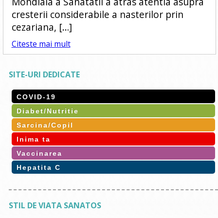
Mondiala a Sanatatii a atras atentia asupra
cresterii considerabile a nasterilor prin
cezariana, […]
Citeste mai mult
SITE-URI DEDICATE
COVID-19
Diabet/Nutritie
Sarcina/Copil
Inima ta
Vaccinarea
Hepatita C
STIL DE VIATA SANATOS