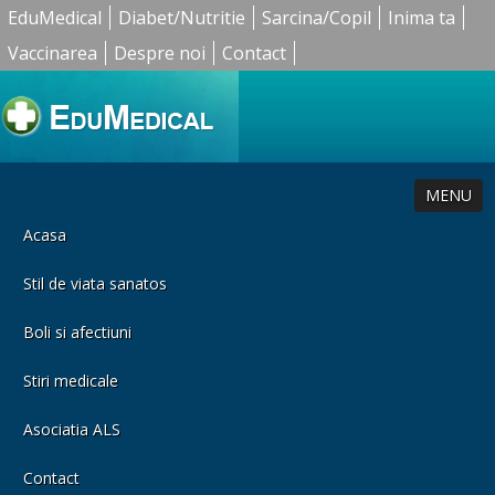
EduMedical
Diabet/Nutritie
Sarcina/Copil
Inima ta
Vaccinarea
Despre noi
Contact
MENU
Acasa
Stil de viata sanatos
Boli si afectiuni
Stiri medicale
Asociatia ALS
Contact