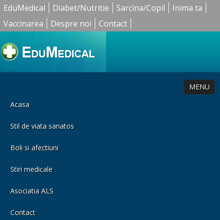
EduMedical
Diabet/Nutritie
Sarcina/Copil
Inima ta
Vaccinarea
Despre noi
Contact
MENU
Acasa
Stil de viata sanatos
Boli si afectiuni
Stiri medicale
Asociatia ALS
Contact