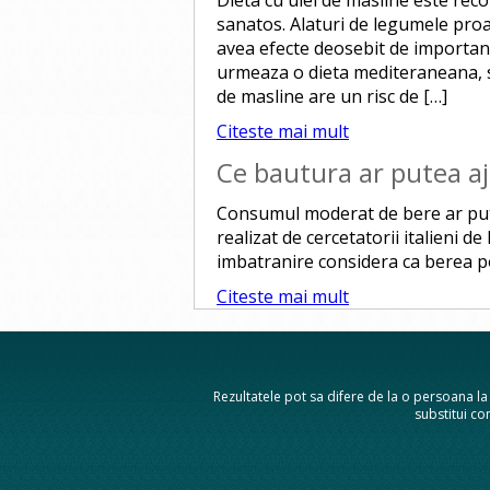
Dieta cu ulei de masline este reco
sanatos. Alaturi de legumele pro
avea efecte deosebit de importan
urmeaza o dieta mediteraneana, 
de masline are un risc de […]
Citeste mai mult
Ce bautura ar putea a
Consumul moderat de bere ar put
realizat de cercetatorii italieni d
imbatranire considera ca berea poa
Citeste mai mult
Rezultatele pot sa difere de la o persoana la a
substitui con