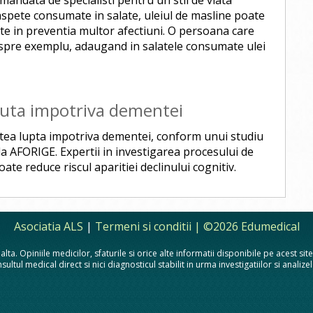
mandata de specialisti pentru un stil de viata
aspete consumate in salate, uleiul de masline poate
te in preventia multor afectiuni. O persoana care
spre exemplu, adaugand in salatele consumate ulei
juta impotriva dementei
ea lupta impotriva dementei, conform unui studiu
e la AFORIGE. Expertii in investigarea procesului de
te reduce riscul aparitiei declinului cognitiv.
Asociatia ALS
|
Termeni si conditii
| ©2026 Edumedical
lta. Opiniile medicilor, sfaturile si orice alte informatii disponibile pe acest si
sultul medical direct si nici diagnosticul stabilit in urma investigatiilor si analiz