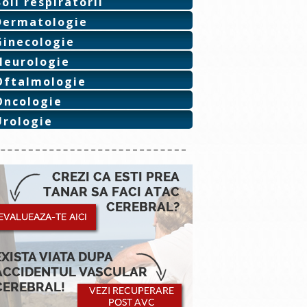
Boli respiratorii
Dermatologie
Ginecologie
Neurologie
Oftalmologie
Oncologie
Urologie