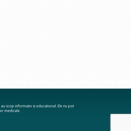
te au scop informativ si educational. Ele nu pot
elor medicale.