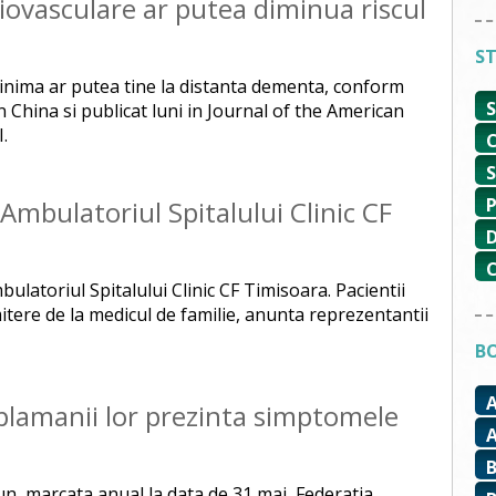
diovasculare ar putea diminua riscul
ST
e inima ar putea tine la distanta dementa, conform
in China si publicat luni in Journal of the American
.
 Ambulatoriul Spitalului Clinic CF
bulatoriul Spitalului Clinic CF Timisoara. Pacientii
itere de la medicul de familie, anunta reprezentantii
BO
plamanii lor prezinta simptomele
tun, marcata anual la data de 31 mai, Federatia