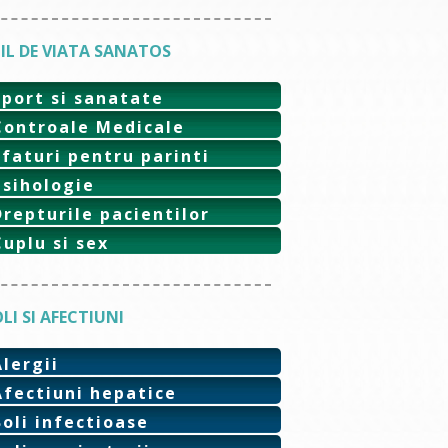
IL DE VIATA SANATOS
Sport si sanatate
Controale Medicale
Sfaturi pentru parinti
Psihologie
Drepturile pacientilor
Cuplu si sex
LI SI AFECTIUNI
Alergii
Afectiuni hepatice
Boli infectioase