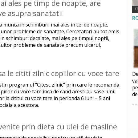
i ales pe timp de noapte, are
ve asupra sanatatii
R
a munca in schimburi, mai ales in cel de noapte,
a unor probleme de sanatate. Cercetatori au tot emis
in schimburi decalate, mai ales pe timpul noptii,
 multor probleme de sanatate precum ulcerul,
le cititi zilnic copiilor cu voce tare
De
va
stin programul “Citesc zilnic” prin care le recomanda
pe
opiilor cu voce tare inca de cand acesti au sase luni.
de
r la cititul cu voce tare in perioada 6 luni – 5 ani
ociala a acestora.
enite prin dieta cu ulei de masline