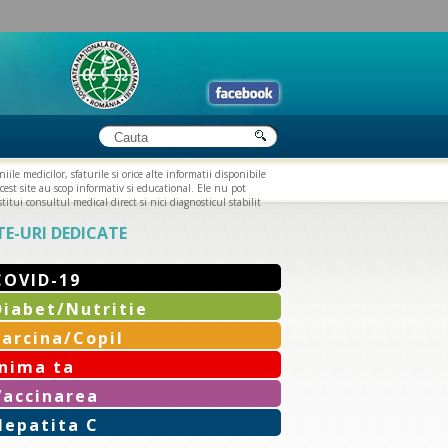
iile medicilor, sfaturile si orice alte informatii disponibile
cest site au scop informativ si educational. Ele nu pot
titui consultul medical direct si nici diagnosticul stabilit
TE-URI DEDICATE
COVID-19
Diabet/Nutritie
Sarcina/Copil
Inima ta
Vaccinarea
Hepatita C