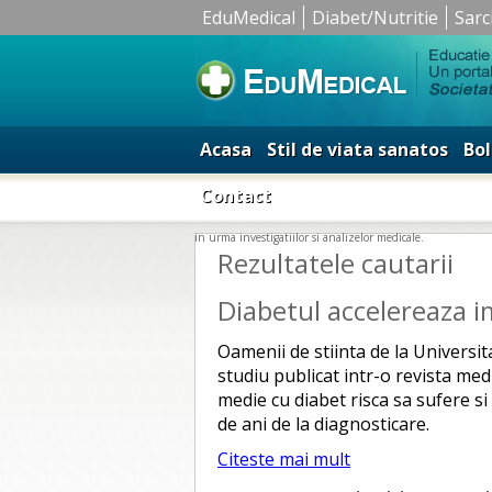
EduMedical
Diabet/Nutritie
Sarc
Acasa
Stil de viata sanatos
Bol
Contact
in urma investigatiilor si analizelor medicale.
Rezultatele cautarii
Diabetul accelereaza i
Oamenii de stiinta de la Universi
studiu publicat intr-o revista me
medie cu diabet risca sa sufere s
de ani de la diagnosticare.
Citeste mai mult