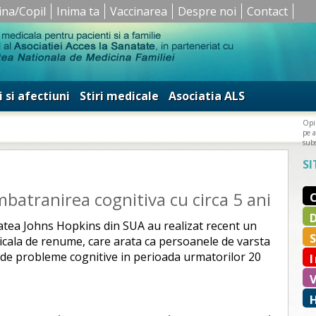
ina/Copil
Inima ta
Vaccinarea
Despre noi
Contact
i si afectiuni
Stiri medicale
Asociatia ALS
Opin
pe a
subs
SI
mbatranirea cognitiva cu circa 5 ani
tatea Johns Hopkins din SUA au realizat recent un
dicala de renume, care arata ca persoanele de varsta
i de probleme cognitive in perioada urmatorilor 20