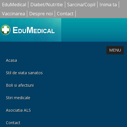
EduMedical
Diabet/Nutritie
Sarcina/Copil
Inima ta
Vaccinarea
Despre noi
Contact
MENU
Acasa
Stil de viata sanatos
Boli si afectiuni
Stiri medicale
Asociatia ALS
Contact