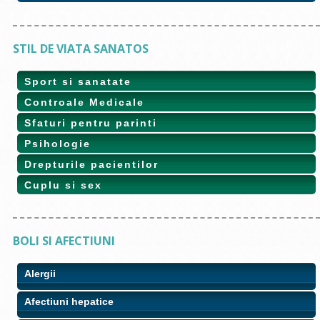
STIL DE VIATA SANATOS
Sport si sanatate
Controale Medicale
Sfaturi pentru parinti
Psihologie
Drepturile pacientilor
Cuplu si sex
BOLI SI AFECTIUNI
Alergii
Afectiuni hepatice