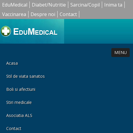
EduMedical
Diabet/Nutritie
Sarcina/Copil
Inima ta
Vaccinarea
Despre noi
Contact
MENU
Acasa
Stil de viata sanatos
Boli si afectiuni
Stiri medicale
Asociatia ALS
Contact