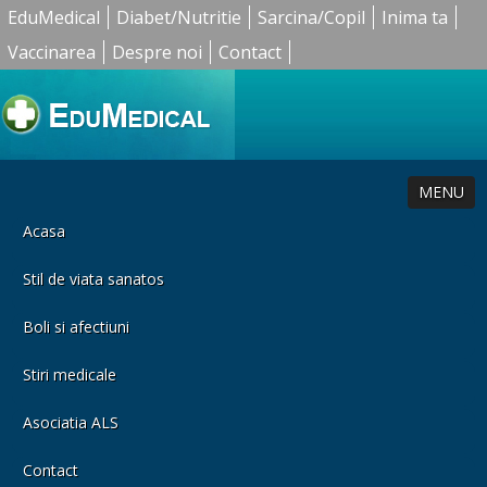
EduMedical
Diabet/Nutritie
Sarcina/Copil
Inima ta
Vaccinarea
Despre noi
Contact
MENU
Acasa
Stil de viata sanatos
Boli si afectiuni
Stiri medicale
Asociatia ALS
Contact