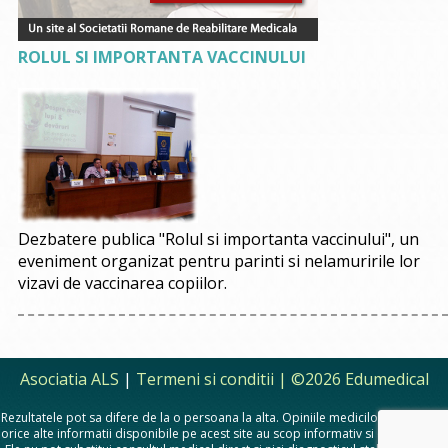
ROLUL SI IMPORTANTA VACCINULUI
Dezbatere publica "Rolul si importanta vaccinului", un
eveniment organizat pentru parinti si nelamuririle lor
vizavi de vaccinarea copiilor.
Asociatia ALS
|
Termeni si conditii
| ©2026 Edumedical
Rezultatele pot sa difere de la o persoana la alta. Opiniile medicilor, sfaturile si
orice alte informatii disponibile pe acest site au scop informativ si educational.