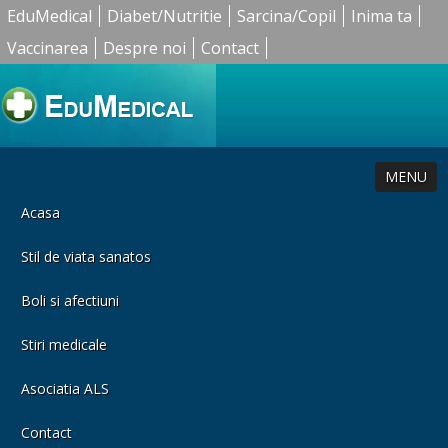
EduMedical
Diabet/Nutritie
Sarcina/Copil
Inima ta
Vaccinarea
Despre noi
Contact
MENU
Acasa
Stil de viata sanatos
Boli si afectiuni
Stiri medicale
Asociatia ALS
Contact