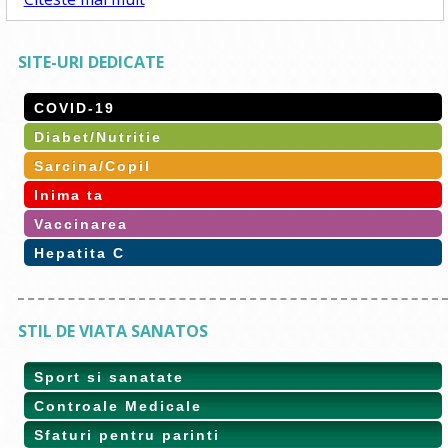
SITE-URI DEDICATE
COVID-19
Diabet/Nutritie
Sarcina/Copil
Inima ta
Vaccinarea
Hepatita C
STIL DE VIATA SANATOS
Sport si sanatate
Controale Medicale
Sfaturi pentru parinti