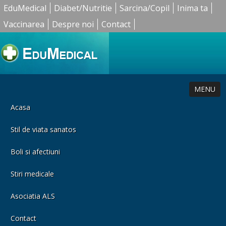
EduMedical
Diabet/Nutritie
Sarcina/Copil
Inima ta
Vaccinarea
Despre noi
Contact
MENU
Acasa
Stil de viata sanatos
Boli si afectiuni
Stiri medicale
Asociatia ALS
Contact