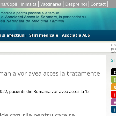
ina/Copil
Inima ta
Vaccinarea
Despre noi
Contact
i si afectiuni
Stiri medicale
Asociatia ALS
Opin
pe a
subs
SI
mania vor avea acces la tratamente
022, pacientii din Romania vor avea acces la 12
ide cazurile pentru care se