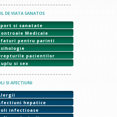
IL DE VIATA SANATOS
Sport si sanatate
Controale Medicale
Sfaturi pentru parinti
Psihologie
Drepturile pacientilor
Cuplu si sex
LI SI AFECTIUNI
Alergii
Afectiuni hepatice
Boli infectioase