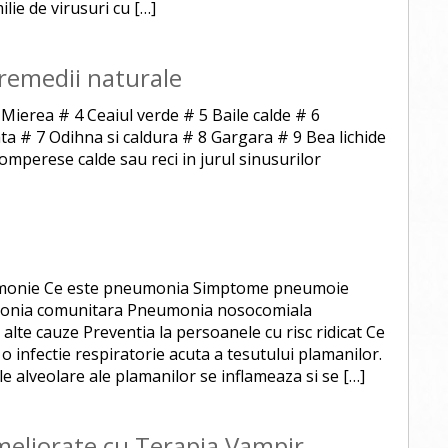
lie de virusuri cu […]
 remedii naturale
Mierea # 4 Ceaiul verde # 5 Baile calde # 6
a # 7 Odihna si caldura # 8 Gargara # 9 Bea lichide
comperese calde sau reci in jurul sinusurilor
eumonie Ce este pneumonia Simptome pneumoie
monia comunitara Pneumonia nosocomiala
alte cauze Preventia la persoanele cu risc ridicat Ce
infectie respiratorie acuta a tesutului plamanilor.
e alveolare ale plamanilor se inflameaza si se […]
eliorate cu Terapia Vampir