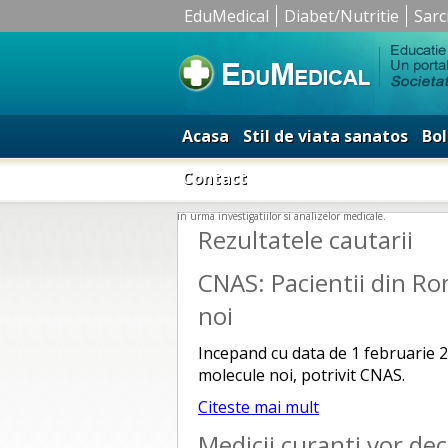
EduMedical
Diabet/Nutritie
Sarc
Acasa
Stil de viata sanatos
Bol
Contact
in urma investigatiilor si analizelor medicale.
Rezultatele cautarii
CNAS: Pacientii din Ro
noi
Incepand cu data de 1 februarie 2
molecule noi, potrivit CNAS.
Citeste mai mult
Medicii curanti vor dec