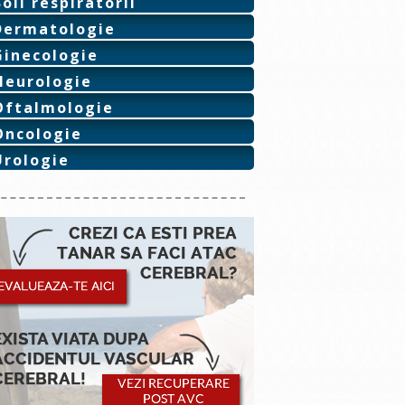
Boli respiratorii
Dermatologie
Ginecologie
Neurologie
Oftalmologie
Oncologie
Urologie