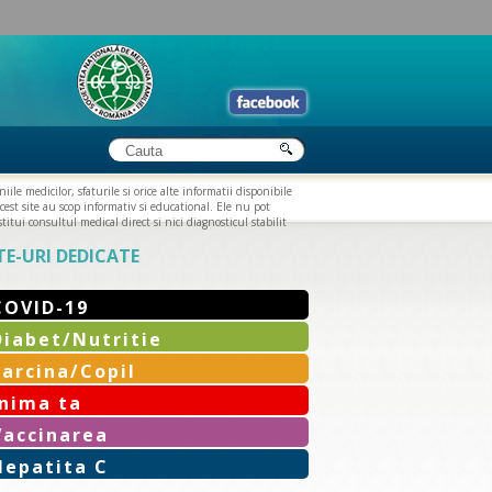
iile medicilor, sfaturile si orice alte informatii disponibile
cest site au scop informativ si educational. Ele nu pot
titui consultul medical direct si nici diagnosticul stabilit
TE-URI DEDICATE
COVID-19
Diabet/Nutritie
Sarcina/Copil
Inima ta
Vaccinarea
Hepatita C