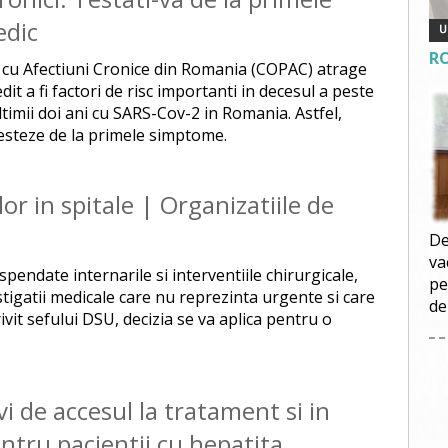
edic
R
or cu Afectiuni Cronice din Romania (COPAC) atrage
dit a fi factori de risc importanti in decesul a peste
timii doi ani cu SARS-Cov-2 in Romania. Astfel,
testeze de la primele simptome.
r in spitale | Organizatiile de
De
va
spendate internarile si interventiile chirurgicale,
pe
tigatii medicale care nu reprezinta urgente si care
de
ivit sefului DSU, decizia se va aplica pentru o
i de accesul la tratament si in
entru pacientii cu hepatita