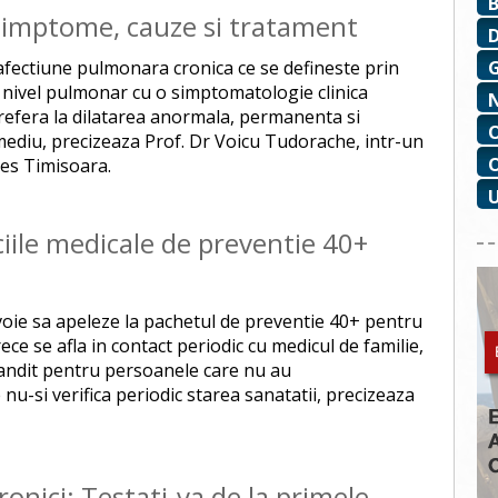
 Simptome, cauze si tratament
afectiune pulmonara cronica ce se defineste prin
a nivel pulmonar cu o simptomatologie clinica
 refera la dilatarea anormala, permanenta si
 mediu, precizeaza Prof. Dr Voicu Tudorache, intr-un
bes Timisoara.
iciile medicale de preventie 40+
evoie sa apeleze la pachetul de preventie 40+ pentru
e se afla in contact periodic cu medicul de familie,
 gandit pentru persoanele care nu au
u-si verifica periodic starea sanatatii, precizeaza
ronici: Testati-va de la primele