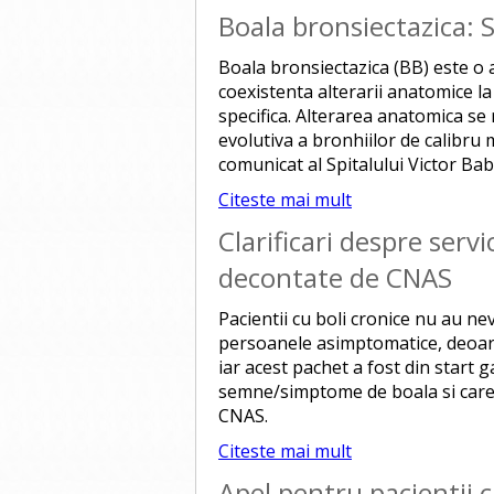
Boala bronsiectazica:
Boala bronsiectazica (BB) este o 
coexistenta alterarii anatomice l
specifica. Alterarea anatomica se
evolutiva a bronhiilor de calibru
comunicat al Spitalului Victor Ba
Citeste mai mult
Clarificari despre serv
decontate de CNAS
Pacientii cu boli cronice nu au n
persoanele asimptomatice, deoarec
iar acest pachet a fost din start
semne/simptome de boala si care n
CNAS.
Citeste mai mult
Apel pentru pacientii c