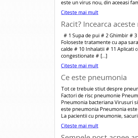
este un virus nou, din aceeasi fami
Citeste mai mult
Racit? Incearca aceste
# 1 Supa de pui # 2 Ghimbir # 3 
Foloseste tratamente cu apa sarat
calde # 10 Inhalatii # 11 Aplicati 
congestionate # […]
Citeste mai mult
Ce este pneumonia
Tot ce trebuie stiut despre pn
Factori de risc pneumonie Pneu
Pneumonia bacteriana Virusuri si 
este pneumonia Pneumonia este o 
La pacientii cu pneumonie, sacuril
Citeste mai mult
Semnele post acnee am