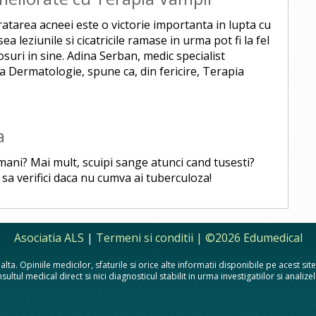
tratarea acneei este o victorie importanta in lupta cu
ea leziunile si cicatricile ramase in urma pot fi la fel
osuri in sine. Adina Serban, medic specialist
ra Dermatologie, spune ca, din fericire, Terapia
a
mani? Mai mult, scuipi sange atunci cand tusesti?
 sa verifici daca nu cumva ai tuberculoza!
Asociatia ALS
|
Termeni si conditii
| ©2026 Edumedical
lta. Opiniile medicilor, sfaturile si orice alte informatii disponibile pe acest si
sultul medical direct si nici diagnosticul stabilit in urma investigatiilor si analiz