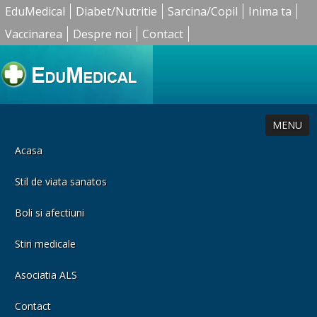
EduMedical
Diabet/Nutritie
Sarcina/Copil
Inima ta
Vaccinarea
Despre noi
Contact
MENU
Acasa
Stil de viata sanatos
Boli si afectiuni
Stiri medicale
Asociatia ALS
Contact