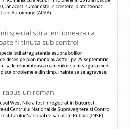
in Romania cu afectiuni tiroidiene in 2016 a fost de
10, iar acest numar este in crestere, a atentionat
ectiuni Autoimune (APAA).
ii specialistii atentioneaza ca
oate fi tinuta sub control
specialistii atrag atentia asupra bolilor
 de deces pe plan mondial. Astfel, pe 29 septembrie
nite sa le reaminteasca oamenilor sa mearga la medic
epista problemele din timp, inainte sa se agraveze.
ai rapus un roman
usul West Nile a fost inregistrat in Bucuresti,
site-ul Centrului National de Supraveghere si Control
l Institutului National de Sanatate Publica (INSP).