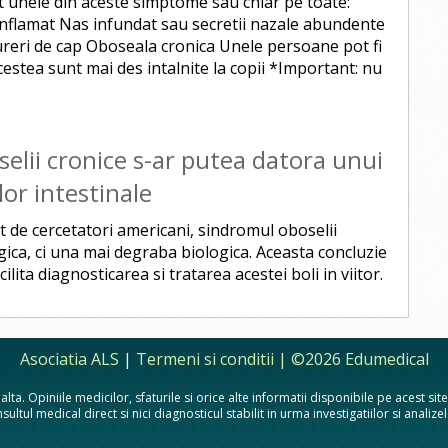
mt unele din aceste simptome sau chiar pe toate:
inflamat Nas infundat sau secretii nazale abundente
ureri de cap Oboseala cronica Unele persoane pot fi
cestea sunt mai des intalnite la copii *Important: nu
elii cronice s-ar putea datora unui
lor intestinale
nt de cercetatori americani, sindromul oboselii
gica, ci una mai degraba biologica. Aceasta concluzie
ilita diagnosticarea si tratarea acestei boli in viitor.
Asociatia ALS
|
Termeni si conditii
| ©2026 Edumedical
lta. Opiniile medicilor, sfaturile si orice alte informatii disponibile pe acest si
sultul medical direct si nici diagnosticul stabilit in urma investigatiilor si analiz