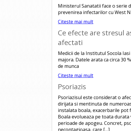
Ministerul Sanatatii face o serie
prevenirea infectarilor cu West Ni
Citeste mai mult
Ce efecte are stresul a
afectati
Medicii de la Institutul Socola Ias
majora. Datele arata ca circa 30 % 
de munca
Citeste mai mult
Psoriazis
Psoriazisul este considerat o afec
dirijata si mentinuta de numeroa
instalata boala, exacerbarile pot fi
Boala evolueaza pe toata durata vi
perioade de apogeu. Concret, psor
necontagioasa, care […]