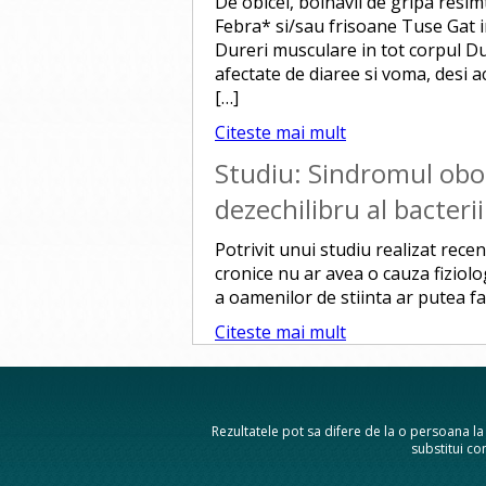
De obicei, bolnavii de gripa resi
Febra* si/sau frisoane Tuse Gat 
Dureri musculare in tot corpul D
afectate de diaree si voma, desi a
[…]
Citeste mai mult
Studiu: Sindromul obos
dezechilibru al bacterii
Potrivit unui studiu realizat rece
cronice nu ar avea o cauza fiziolo
a oamenilor de stiinta ar putea fac
Citeste mai mult
Rezultatele pot sa difere de la o persoana la a
substitui con