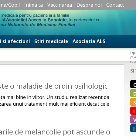
ina/Copil
Inima ta
Vaccinarea
Despre noi
Contact
i si afectiuni
Stiri medicale
Asociatia ALS
Opin
pe a
subs
SI
te o maladie de ordin psihologic
ta mai bine in viitor. Un studiu realizat recent da
zarea unui tratament mult mai eficient decat cele
arile de melancolie pot ascunde o