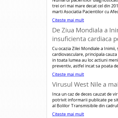
Numarul pacientilor diagnosticati 
trei ori mai mare decat cel din 20
marti Asociatia Pacientilor cu Af
Citeste mai mult
De Ziua Mondiala a Inim
insuficienta cardiaca p
Cu ocazia Zilei Mondiale a Inimii, 
cardiovasculare, principala cauza
in toata lumea au loc actiuni me
preventiv, astfel incat sa poata d
Citeste mai mult
Virusul West Nile a m
Inca un caz de deces cauzat de vir
potrivit informarii publicate pe 
al Bolilor Transmisibile din cadru
Citeste mai mult