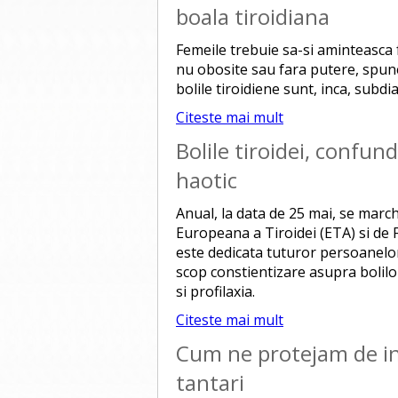
boala tiroidiana
Femeile trebuie sa-si aminteasca f
nu obosite sau fara putere, spune
bolile tiroidiene sunt, inca, subd
Citeste mai mult
Bolile tiroidei, confund
haotic
Anual, la data de 25 mai, se march
Europeana a Tiroidei (ETA) si de F
este dedicata tuturor persoanelor
scop constientizare asupra bolilo
si profilaxia.
Citeste mai mult
Cum ne protejam de inf
tantari