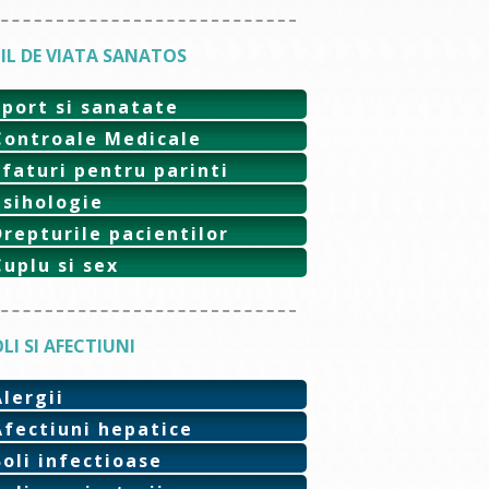
IL DE VIATA SANATOS
Sport si sanatate
Controale Medicale
Sfaturi pentru parinti
Psihologie
Drepturile pacientilor
Cuplu si sex
LI SI AFECTIUNI
Alergii
Afectiuni hepatice
Boli infectioase