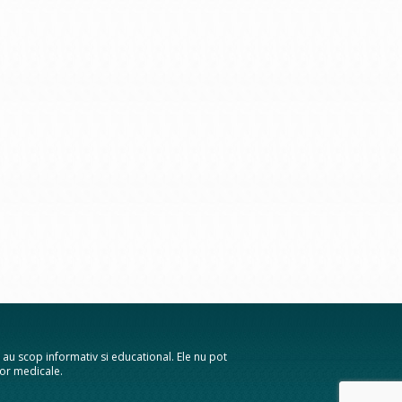
te au scop informativ si educational. Ele nu pot
elor medicale.