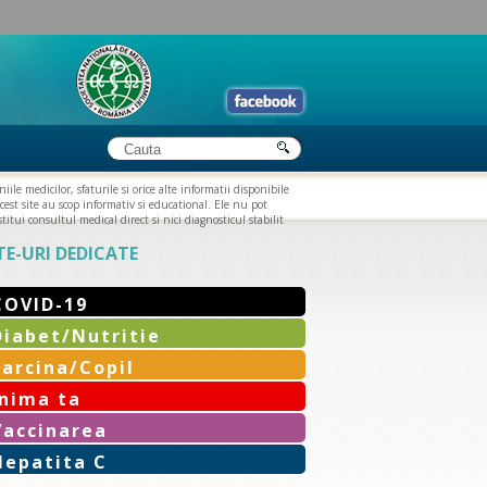
iile medicilor, sfaturile si orice alte informatii disponibile
cest site au scop informativ si educational. Ele nu pot
titui consultul medical direct si nici diagnosticul stabilit
TE-URI DEDICATE
COVID-19
Diabet/Nutritie
Sarcina/Copil
Inima ta
Vaccinarea
Hepatita C