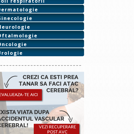
Boli respiratorii
Dermatologie
Ginecologie
Neurologie
Oftalmologie
Oncologie
Urologie