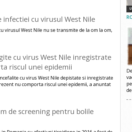
R
infectiei cu virusul West Nile
a cu virusul West Nile nu se transmite de la om la om,
ite cu virus West Nile inregistrate
a riscul unei epidemii
De
va
efalite cu virus West Nile depistate si inregistrate
pe
rezent nu comporta riscul unei epidemii, a anuntat
de
am de screening pentru bolile