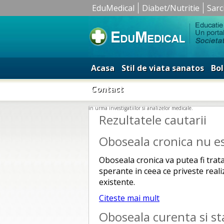
EduMedical
Diabet/Nutritie
Sarc
Acasa
Stil de viata sanatos
Bol
Contact
in urma investigatiilor si analizelor medicale.
Rezultatele cautarii
Oboseala cronica nu es
Oboseala cronica va putea fi trata
sperante in ceea ce priveste reali
existente.
Citeste mai mult
Oboseala curenta si st