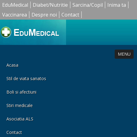
EduMedical
Diabet/Nutritie
Sarcina/Copil
Inima ta
Vaccinarea
Despre noi
Contact
MENU
Acasa
Stil de viata sanatos
Boli si afectiuni
Stiri medicale
Asociatia ALS
Contact