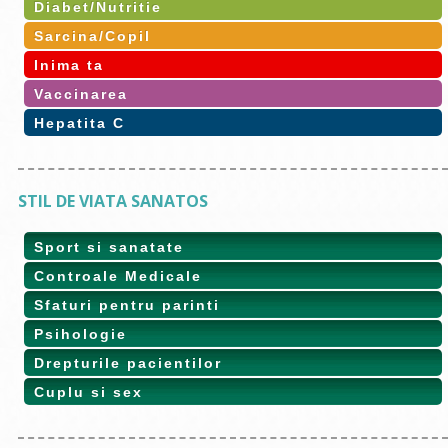
Diabet/Nutritie
Sarcina/Copil
Inima ta
Vaccinarea
Hepatita C
STIL DE VIATA SANATOS
Sport si sanatate
Controale Medicale
Sfaturi pentru parinti
Psihologie
Drepturile pacientilor
Cuplu si sex