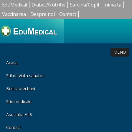
EduMedical
Diabet/Nutritie
Sarcina/Copil
Inima ta
Vaccinarea
Despre noi
Contact
MENU
Acasa
Stil de viata sanatos
Boli si afectiuni
Stiri medicale
Asociatia ALS
Contact