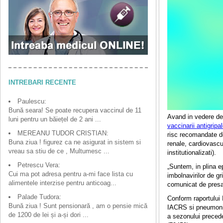
INTREBARI RECENTE
Paulescu:
Bună seara! Se poate recupera vaccinul de 11
Avand in vedere debu
luni pentru un băiețel de 2 ani ...
vaccinarii antigripa
MEREANU TUDOR CRISTIAN:
risc recomandate de 
Buna ziua ! figurez ca ne asigurat in sistem si
renale, cardiovascu
vreau sa stiu de ce , Multumesc ...
institutionalizati).
Petrescu Vera:
„Suntem, in plina e
Cui ma pot adresa pentru a-mi face lista cu
imbolnavirilor de gr
alimentele interzise pentru anticoag...
comunicat de presa
Palade Tudora:
Conform raportului I
Bună ziua ! Sunt pensionară , am o pensie mică
IACRS si pneumonii
de 1200 de lei și a-și dori ...
a sezonului preced