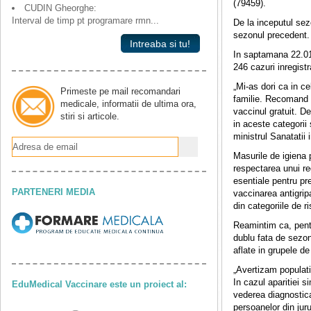
(79459).
CUDIN Gheorghe:
Interval de timp pt programare rmn...
De la inceputul se
sezonul precedent.
Intreaba si tu!
In saptamana 22.01.
246 cazuri inregistr
„Mi-as dori ca in ce
Primeste pe mail recomandari
familie. Recomand t
medicale, informatii de ultima ora,
vaccinul gratuit. D
stiri si articole.
in aceste categorii
ministrul Sanatatii
Masurile de igiena 
respectarea unui re
esentiale pentru pre
PARTENERI MEDIA
vaccinarea antigrip
din categoriile de r
Reamintim ca, pentr
dublu fata de sezo
aflate in grupele de
„Avertizam populati
In cazul aparitiei 
EduMedical Vaccinare este un proiect al:
vederea diagnosticar
persoanelor din jur