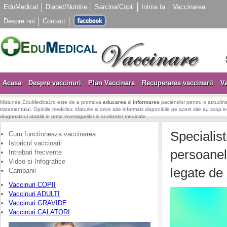
EduMedical
Diabet/Nutritie
Sarcina/Copil
Inima ta
Vaccinarea
Despre noi
Contact
Acasa
Despre vaccinuri
Plan Vaccinare
Recuperarea vaccinarii
Va
Misiunea EduMedical.ro este de a promova
educarea
si
informarea
pacientilor pentru o atitudine
tratamentului. Opiniile medicilor, sfaturile si orice alte informatii disponibile pe acest site au scop i
diagnosticul stabilit in urma investigatiilor si analizelor medicale.
Specialis
Cum functioneaza vaccinarea
Istoricul vaccinarii
persoanel
Intrebari frecvente
Video si Infografice
legate de 
Campanii
Vaccinuri COPII
Vaccinuri ADULTI
Vaccinuri GRAVIDE
Vaccinuri CALATORI