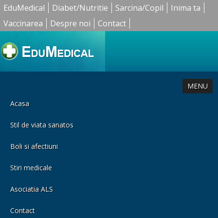
EduMedical
Diabet/Nutritie
Sarcina/Copil
Inima ta
Vaccinarea
Despre noi
Contact
MENU
Acasa
Stil de viata sanatos
Boli si afectiuni
Stiri medicale
Asociatia ALS
Contact