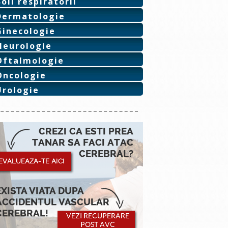
Boli respiratorii
Dermatologie
Ginecologie
Neurologie
Oftalmologie
Oncologie
Urologie