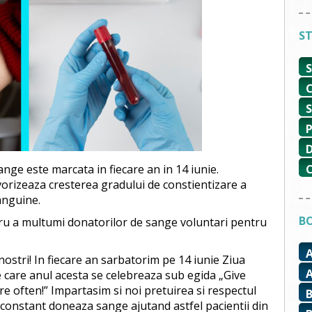
ST
nge este marcata in fiecare an in 14 iunie.
vorizeaza cresterea gradului de constientizare a
anguine.
BO
ru a multumi donatorilor de sange voluntari pentru
nostri! In fiecare an sarbatorim pe 14 iunie Ziua
care anul acesta se celebreaza sub egida „Give
re often!” Impartasim si noi pretuirea si respectul
 constant doneaza sange ajutand astfel pacientii din