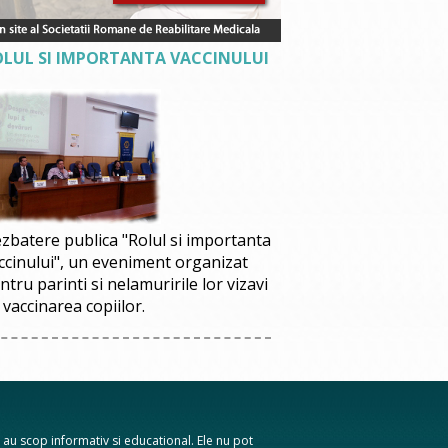
OLUL SI IMPORTANTA VACCINULUI
zbatere publica "Rolul si importanta
ccinului", un eveniment organizat
ntru parinti si nelamuririle lor vizavi
 vaccinarea copiilor.
te au scop informativ si educational. Ele nu pot