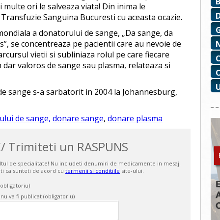
i multe ori le salveaza viata! Din inima le
 Transfuzie Sanguina Bucuresti cu aceasta ocazie.
mondiala a donatorului de sange, „Da sange, da
s”, se concentreaza pe pacientii care au nevoie de
cursul vietii si subliniaza rolul pe care fiecare
n dar valoros de sange sau plasma, relateaza si
de sange s-a sarbatorit in 2004 la Johannesburg,
ului de sange,
donare sange
,
donare plasma
/ Trimiteti un RASPUNS
ultul de specialitate! Nu includeti denumiri de medicamente in mesaj.
ti ca sunteti de acord cu
termenii si conditiile
site-ului.
bligatoriu)
 nu va fi publicat (obligatoriu)