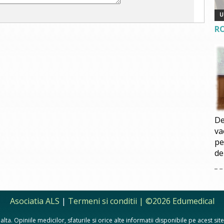
R
De
va
pe
de
Asociatia ALS
|
Termeni si conditii
| ©2026 Edumedical
lta. Opiniile medicilor, sfaturile si orice alte informatii disponibile pe acest si