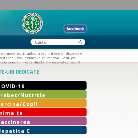
iile medicilor, sfaturile si orice alte informatii disponibile
cest site au scop informativ si educational. Ele nu pot
titui consultul medical direct si nici diagnosticul stabilit
TE-URI DEDICATE
COVID-19
Diabet/Nutritie
Sarcina/Copil
Inima ta
Vaccinarea
Hepatita C