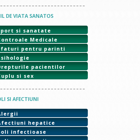
IL DE VIATA SANATOS
Sport si sanatate
Controale Medicale
Sfaturi pentru parinti
Psihologie
Drepturile pacientilor
Cuplu si sex
LI SI AFECTIUNI
Alergii
Afectiuni hepatice
Boli infectioase