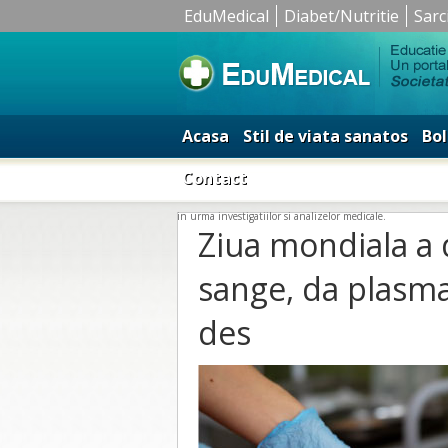
EduMedical
Diabet/Nutritie
Sarc
Acasa
Stil de viata sanatos
Bol
Contact
in urma investigatiilor si analizelor medicale.
Ziua mondiala a 
sange, da plasma
des