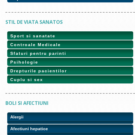
STIL DE VIATA SANATOS
Sport si sanatate
Controale Medicale
Sfaturi pentru parinti
Psihologie
Drepturile pacientilor
Cuplu si sex
BOLI SI AFECTIUNI
Alergii
Afectiuni hepatice