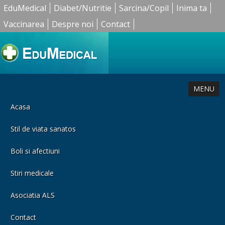
EduMedical
Diabet/Nutritie
Sarcina/Copil
Inima ta
Vaccinarea
Despre noi
Contact
MENU
Acasa
Stil de viata sanatos
Boli si afectiuni
Stiri medicale
Asociatia ALS
Contact