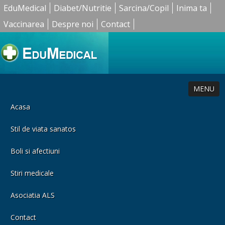
EduMedical
Diabet/Nutritie
Sarcina/Copil
Inima ta
Vaccinarea
Despre noi
Contact
MENU
Acasa
Stil de viata sanatos
Boli si afectiuni
Stiri medicale
Asociatia ALS
Contact