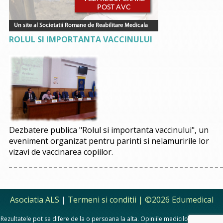
ROLUL SI IMPORTANTA VACCINULUI
Dezbatere publica "Rolul si importanta vaccinului", un
eveniment organizat pentru parinti si nelamuririle lor
vizavi de vaccinarea copiilor.
Asociatia ALS
|
Termeni si conditii
| ©2026 Edumedical
Rezultatele pot sa difere de la o persoana la alta. Opiniile medicilor, sfaturile si