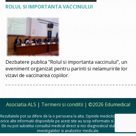
ROLUL SI IMPORTANTA VACCINULUI
Dezbatere publica "Rolul si importanta vaccinului", un
eveniment organizat pentru parinti si nelamuririle lor
vizavi de vaccinarea copiilor.
Asociatia ALS
|
Termeni si conditii
| ©2026 Edumedical
Rezultatele pot sa difere de la o persoana la alta. Opiniile medicilor, sfaturile si
orice alte informatii disponibile pe acest site au scop informativ si educational.
Ele nu pot substitui consultul medical direct si nici diagnosticul stabilit in urma
investigatiilor si analizelor medicale.