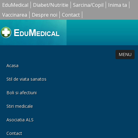
EduMedical
Diabet/Nutritie
Sarcina/Copil
Inima ta
Vaccinarea
Despre noi
Contact
MENU
Acasa
Stil de viata sanatos
Boli si afectiuni
Stiri medicale
Asociatia ALS
Contact