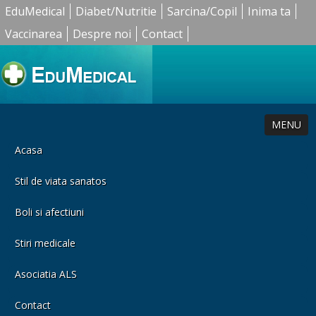
EduMedical
Diabet/Nutritie
Sarcina/Copil
Inima ta
Vaccinarea
Despre noi
Contact
MENU
Acasa
Stil de viata sanatos
Boli si afectiuni
Stiri medicale
Asociatia ALS
Contact