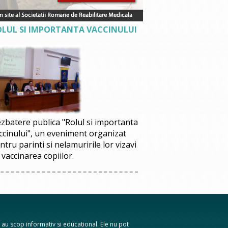
OLUL SI IMPORTANTA VACCINULUI
zbatere publica "Rolul si importanta
ccinului", un eveniment organizat
ntru parinti si nelamuririle lor vizavi
 vaccinarea copiilor.
te au scop informativ si educational. Ele nu pot