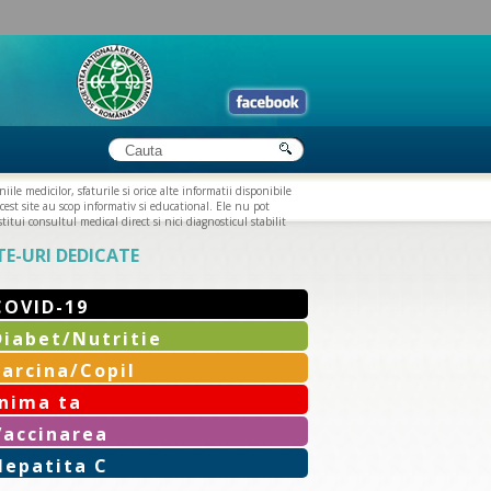
iile medicilor, sfaturile si orice alte informatii disponibile
cest site au scop informativ si educational. Ele nu pot
titui consultul medical direct si nici diagnosticul stabilit
TE-URI DEDICATE
COVID-19
Diabet/Nutritie
Sarcina/Copil
Inima ta
Vaccinarea
Hepatita C