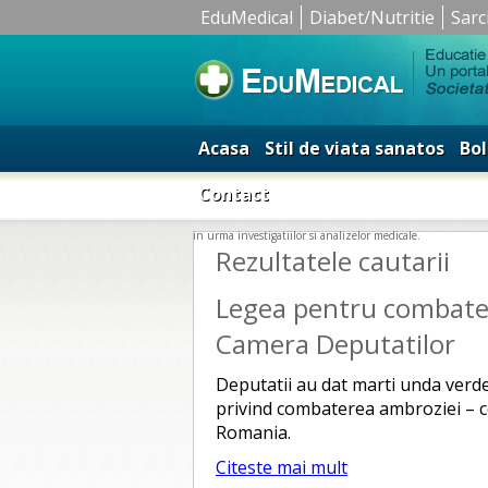
EduMedical
Diabet/Nutritie
Sarc
Acasa
Stil de viata sanatos
Bol
Contact
in urma investigatiilor si analizelor medicale.
Rezultatele cautarii
Legea pentru combater
Camera Deputatilor
Deputatii au dat marti unda verde,
privind combaterea ambroziei – co
Romania.
Citeste mai mult