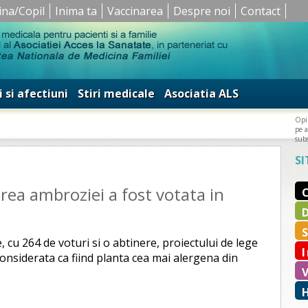
ina/Copil
Inima ta
Vaccinarea
Despre noi
Contact
i si afectiuni
Stiri medicale
Asociatia ALS
Opin
pe a
subs
SI
ea ambroziei a fost votata in
 cu 264 de voturi si o abtinere, proiectului de lege
nsiderata ca fiind planta cea mai alergena din