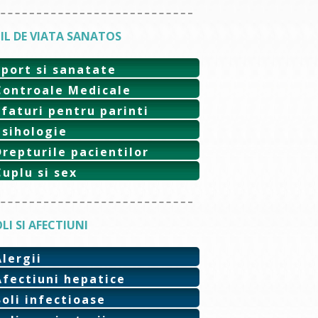
IL DE VIATA SANATOS
Sport si sanatate
Controale Medicale
Sfaturi pentru parinti
Psihologie
Drepturile pacientilor
Cuplu si sex
LI SI AFECTIUNI
Alergii
Afectiuni hepatice
Boli infectioase