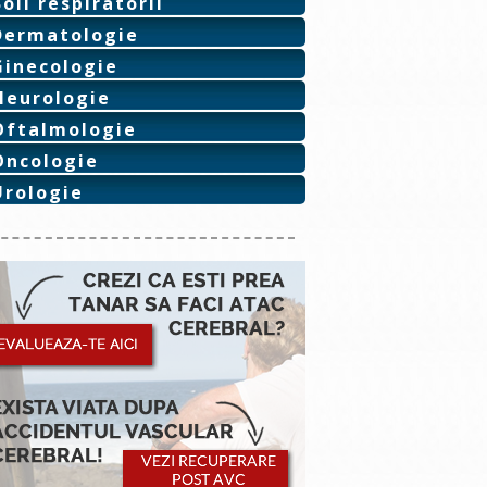
Boli respiratorii
Dermatologie
Ginecologie
Neurologie
Oftalmologie
Oncologie
Urologie