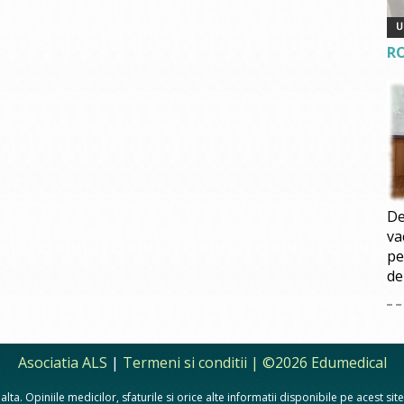
R
De
va
pe
de
Asociatia ALS
|
Termeni si conditii
| ©2026 Edumedical
lta. Opiniile medicilor, sfaturile si orice alte informatii disponibile pe acest si