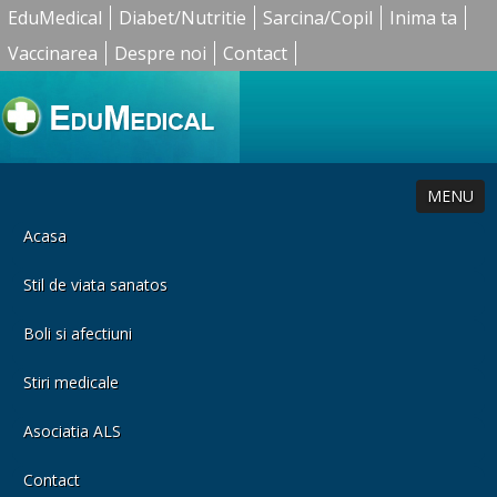
EduMedical
Diabet/Nutritie
Sarcina/Copil
Inima ta
Vaccinarea
Despre noi
Contact
MENU
Acasa
Stil de viata sanatos
Boli si afectiuni
Stiri medicale
Asociatia ALS
Contact