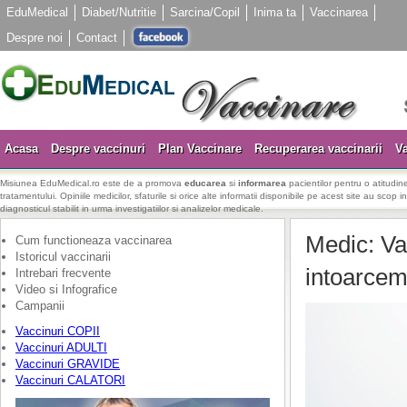
EduMedical
Diabet/Nutritie
Sarcina/Copil
Inima ta
Vaccinarea
Despre noi
Contact
Acasa
Despre vaccinuri
Plan Vaccinare
Recuperarea vaccinarii
Va
Misiunea EduMedical.ro este de a promova
educarea
si
informarea
pacientilor pentru o atitudine
tratamentului. Opiniile medicilor, sfaturile si orice alte informatii disponibile pe acest site au scop i
diagnosticul stabilit in urma investigatiilor si analizelor medicale.
Medic: Vac
Cum functioneaza vaccinarea
Istoricul vaccinarii
intoarcem
Intrebari frecvente
Video si Infografice
Campanii
Vaccinuri COPII
Vaccinuri ADULTI
Vaccinuri GRAVIDE
Vaccinuri CALATORI