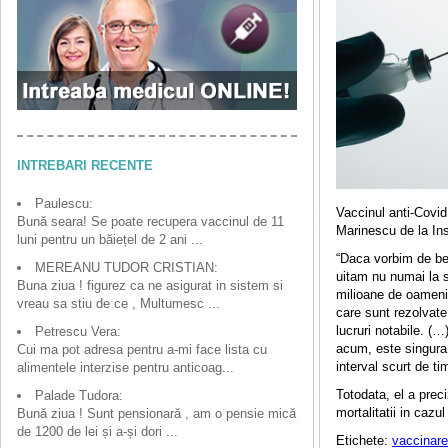
INTREBARI RECENTE
Paulescu:
Vaccinul anti-Covid
Bună seara! Se poate recupera vaccinul de 11
Marinescu de la Inst
luni pentru un băiețel de 2 ani ...
“Daca vorbim de ben
MEREANU TUDOR CRISTIAN:
uitam nu numai la s
Buna ziua ! figurez ca ne asigurat in sistem si
milioane de oameni 
vreau sa stiu de ce , Multumesc ...
care sunt rezolvate 
lucruri notabile. (
Petrescu Vera:
acum, este singura 
Cui ma pot adresa pentru a-mi face lista cu
interval scurt de ti
alimentele interzise pentru anticoag...
Totodata, el a prec
Palade Tudora:
mortalitatii in cazul
Bună ziua ! Sunt pensionară , am o pensie mică
de 1200 de lei și a-și dori ...
Etichete:
vaccinare