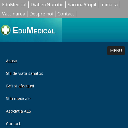
EduMedical
Diabet/Nutritie
Sarcina/Copil
Inima ta
Vaccinarea
Despre noi
Contact
MENU
Acasa
Stil de viata sanatos
Boli si afectiuni
Stiri medicale
Asociatia ALS
Contact