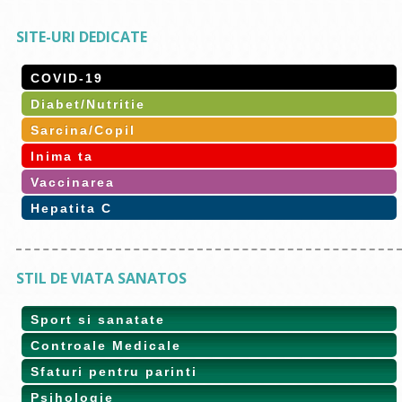
SITE-URI DEDICATE
COVID-19
Diabet/Nutritie
Sarcina/Copil
Inima ta
Vaccinarea
Hepatita C
STIL DE VIATA SANATOS
Sport si sanatate
Controale Medicale
Sfaturi pentru parinti
Psihologie