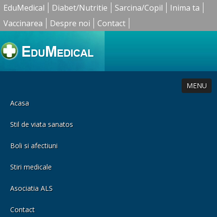
EduMedical
Diabet/Nutritie
Sarcina/Copil
Inima ta
Vaccinarea
Despre noi
Contact
MENU
Acasa
Stil de viata sanatos
Boli si afectiuni
Stiri medicale
Asociatia ALS
Contact