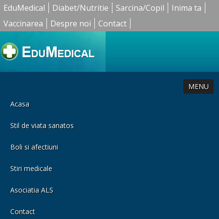
EduMedical
Diabet/Nutritie
Sarcina/Copil
Inima ta
Vaccinarea
Despre noi
Contact
MENU
Acasa
Stil de viata sanatos
Boli si afectiuni
Stiri medicale
Asociatia ALS
Contact