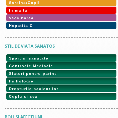
Sarcina/Copil
Inima ta
Vaccinarea
Hepatita C
STIL DE VIATA SANATOS
Sport si sanatate
Controale Medicale
Sfaturi pentru parinti
Psihologie
Drepturile pacientilor
Cuplu si sex
BOLI SI AFECTIUNI