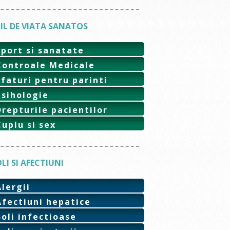
IL DE VIATA SANATOS
Sport si sanatate
Controale Medicale
Sfaturi pentru parinti
Psihologie
Drepturile pacientilor
Cuplu si sex
LI SI AFECTIUNI
Alergii
Afectiuni hepatice
Boli infectioase