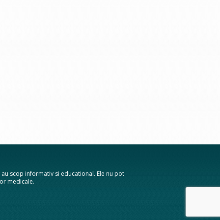
te au scop informativ si educational. Ele nu pot
elor medicale.