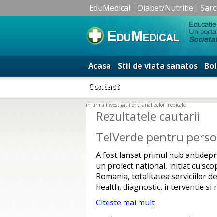
EduMedical
Diabet/Nutritie
Sarc
Acasa
Stil de viata sanatos
Bol
Contact
in urma investigatiilor si analizelor medicale.
Rezultatele cautarii
TelVerde pentru persoa
A fost lansat primul hub antidep
un proiect national, initiat cu sc
Romania, totalitatea serviciilor de
health, diagnostic, interventie si
Citeste mai mult