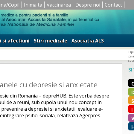
ina/Copil
Inima ta
Vaccinarea
Despre noi
Contact
i si afectiuni
Stiri medicale
Asociatia ALS
Opin
pe a
subs
SI
nele cu depresie si anxietate
resie din Romania – depreHUB. Este vorba despre
opul de a reuni, sub cupola unui nou concept in
 prevenire a depresiei si anxietatii, evaluare e-
 reintegrare psiho-sociala, relateaza Agerpres.