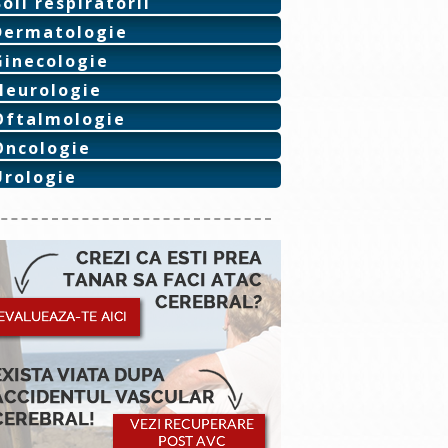
Boli respiratorii
Dermatologie
Ginecologie
Neurologie
Oftalmologie
Oncologie
Urologie