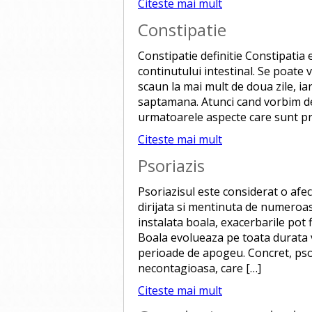
Citeste mai mult
Constipatie
Constipatie definitie Constipatia e
continutului intestinal. Se poate 
scaun la mai mult de doua zile, i
saptamana. Atunci cand vorbim de
urmatoarele aspecte care sunt pr
Citeste mai mult
Psoriazis
Psoriazisul este considerat o afec
dirijata si mentinuta de numeroa
instalata boala, exacerbarile pot fi
Boala evolueaza pe toata durata vi
perioade de apogeu. Concret, psor
necontagioasa, care […]
Citeste mai mult