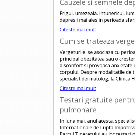
Cauzele si semnele dep
Frigul, umezeala, intunericul, lumi
depresii mai ales in perioada sfar
Citeste mai mult
Cum se trateaza verge
Vergeturile se asociaza cu perioad
principal obezitatea sau o creste
disconfort si provoaca anxietate m
corpului. Despre modalitatile de 
specialist dermatolog, la Clinica
Citeste mai mult
Testari gratuite pentr
pulmonare
In luna mai, anul acesta, specialis
Internationale de Lupta Impotriva
Parcul Tineretului au loc testari