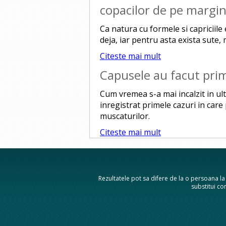
copacilor de pe margin
Ca natura cu formele si capriciile e
deja, iar pentru asta exista sute, m
Citeste mai mult
Capusele au facut prim
Cum vremea s-a mai incalzit in ult
inregistrat primele cazuri in care
muscaturilor.
Citeste mai mult
Rezultatele pot sa difere de la o persoana la a
substitui con