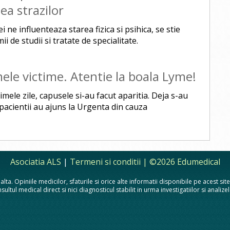
ea strazilor
i ne influenteaza starea fizica si psihica, se stie
ii de studii si tratate de specialitate.
ele victime. Atentie la boala Lyme!
imele zile, capusele si-au facut aparitia. Deja s-au
 pacientii au ajuns la Urgenta din cauza
Asociatia ALS
|
Termeni si conditii
| ©2026 Edumedical
lta. Opiniile medicilor, sfaturile si orice alte informatii disponibile pe acest si
sultul medical direct si nici diagnosticul stabilit in urma investigatiilor si analiz