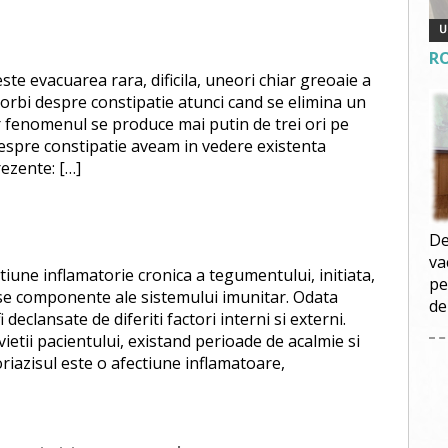
R
ste evacuarea rara, dificila, uneori chiar greoaie a
vorbi despre constipatie atunci cand se elimina un
ar fenomenul se produce mai putin de trei ori pe
spre constipatie aveam in vedere existenta
ezente: […]
De
va
tiune inflamatorie cronica a tegumentului, initiata,
pe
se componente ale sistemului imunitar. Odata
de
 declansate de diferiti factori interni si externi.
etii pacientului, existand perioade de acalmie si
iazisul este o afectiune inflamatoare,