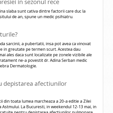
resiei in sezonul rece
na slaba sunt cativa dintre factorii care duc la
sitului de an, spune un medic psihiatru.
turile?
a sarcinii, a pubertatii, insa pot avea ca vinovat
re in greutate pe termen scurt. Acestea dau
ai ales daca sunt localizate pe zonele vizibile ale
tratament ne-a povestit dr. Adina Serban medic
 Hebra Dermatologie.
u depistarea afectiunilor
tii din toata lumea marcheaza a 20-a editie a Zilei
 Astmului. La Bucuresti, in weekendul 12-13 mai, in
 gratuite pentru depistarea afectiunilor pulmonare