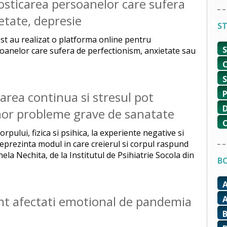
osticarea persoanelor care sufera
etate, depresie
ST
est au realizat o platforma online pentru
oanelor care sufera de perfectionism, anxietate sau
tarea continua si stresul pot
unor probleme grave de sanatate
orpului, fizica si psihica, la experiente negative si
reprezinta modul in care creierul si corpul raspund
onela Nechita, de la Institutul de Psihiatrie Socola din
BO
imt afectati emotional de pandemia