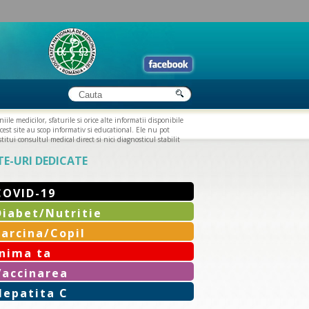
iile medicilor, sfaturile si orice alte informatii disponibile
cest site au scop informativ si educational. Ele nu pot
titui consultul medical direct si nici diagnosticul stabilit
TE-URI DEDICATE
COVID-19
Diabet/Nutritie
Sarcina/Copil
Inima ta
Vaccinarea
Hepatita C