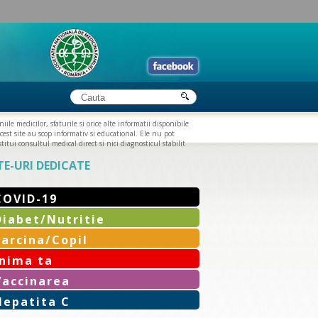
iile medicilor, sfaturile si orice alte informatii disponibile
cest site au scop informativ si educational. Ele nu pot
titui consultul medical direct si nici diagnosticul stabilit
TE-URI DEDICATE
COVID-19
Diabet/Nutritie
Sarcina/Copil
Inima ta
Vaccinarea
Hepatita C