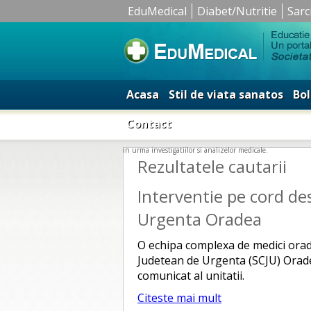
EduMedical
Diabet/Nutritie
Sarc
Acasa
Stil de viata sanatos
Bol
Contact
in urma investigatiilor si analizelor medicale.
Rezultatele cautarii
Interventie pe cord des
Urgenta Oradea
O echipa complexa de medici oradeni
Judetean de Urgenta (SCJU) Oradea
comunicat al unitatii.
Citeste mai mult