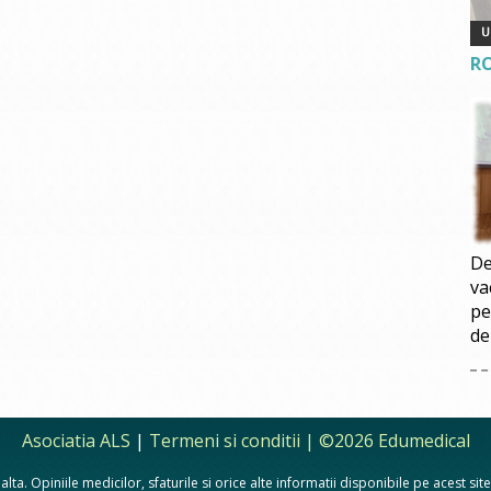
R
De
va
pe
de
Asociatia ALS
|
Termeni si conditii
| ©2026 Edumedical
lta. Opiniile medicilor, sfaturile si orice alte informatii disponibile pe acest si