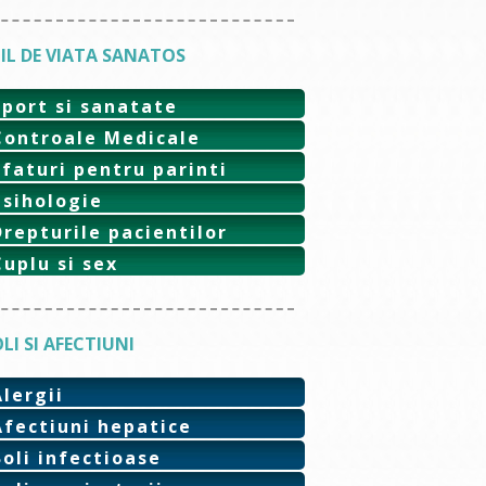
IL DE VIATA SANATOS
Sport si sanatate
Controale Medicale
Sfaturi pentru parinti
Psihologie
Drepturile pacientilor
Cuplu si sex
LI SI AFECTIUNI
Alergii
Afectiuni hepatice
Boli infectioase