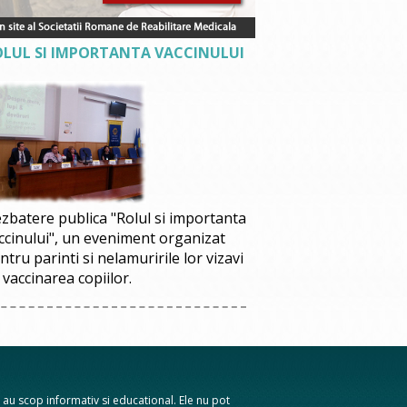
OLUL SI IMPORTANTA VACCINULUI
zbatere publica "Rolul si importanta
ccinului", un eveniment organizat
ntru parinti si nelamuririle lor vizavi
 vaccinarea copiilor.
te au scop informativ si educational. Ele nu pot