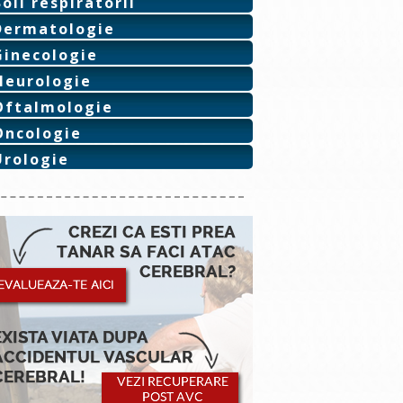
Boli respiratorii
Dermatologie
Ginecologie
Neurologie
Oftalmologie
Oncologie
Urologie