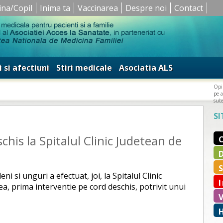
ina/Copil
Inima ta
Vaccinarea
Despre noi
Contact
i si afectiuni
Stiri medicale
Asociatia ALS
Opin
pe a
subs
SI
chis la Spitalul Clinic Judetean de
 si unguri a efectuat, joi, la Spitalul Clinic
, prima interventie pe cord deschis, potrivit unui