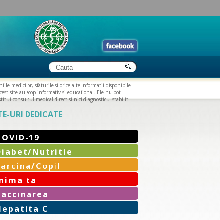
iile medicilor, sfaturile si orice alte informatii disponibile
cest site au scop informativ si educational. Ele nu pot
titui consultul medical direct si nici diagnosticul stabilit
TE-URI DEDICATE
COVID-19
Diabet/Nutritie
Sarcina/Copil
Inima ta
Vaccinarea
Hepatita C