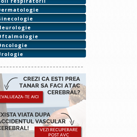
Boli respiratorii
Dermatologie
Ginecologie
Neurologie
Oftalmologie
Oncologie
Urologie