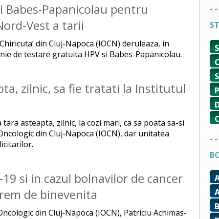
si Babes-Papanicolau pentru
ord-Vest a tarii
ST
n Chiricuta’ din Cluj-Napoca (IOCN) deruleaza, in
nie de testare gratuita HPV si Babes-Papanicolau.
, zilnic, sa fie tratati la Institutul
ara asteapta, zilnic, la cozi mari, ca sa poata sa-si
Oncologic din Cluj-Napoca (IOCN), dar unitatea
citarilor.
BO
19 si in cazul bolnavilor de cancer
rem de binevenita
 Oncologic din Cluj-Napoca (IOCN), Patriciu Achimas-