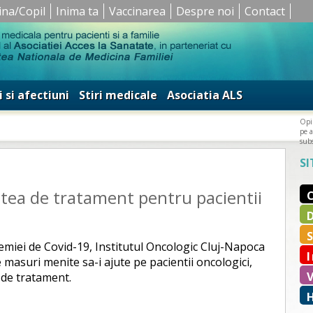
ina/Copil
Inima ta
Vaccinarea
Despre noi
Contact
i si afectiuni
Stiri medicale
Asociatia ALS
Opin
pe a
subs
SI
tea de tratament pentru pacientii
demiei de Covid-19, Institutul Oncologic Cluj-Napoca
 masuri menite sa-i ajute pe pacientii oncologici,
i de tratament.