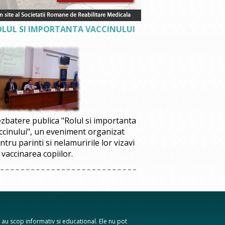
OLUL SI IMPORTANTA VACCINULUI
zbatere publica "Rolul si importanta
ccinului", un eveniment organizat
ntru parinti si nelamuririle lor vizavi
 vaccinarea copiilor.
te au scop informativ si educational. Ele nu pot