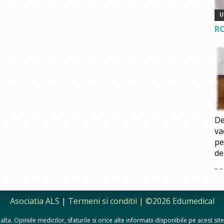
R
De
va
pe
de
Asociatia ALS
|
Termeni si conditii
| ©2026 Edumedical
lta. Opiniile medicilor, sfaturile si orice alte informatii disponibile pe acest si