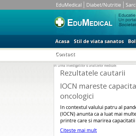
EduMedical
Diabet/Nutritie
Sarc
Acasa
Stil de viata sanatos
Bol
Contact
in urma investigatiilor si analizelor medicale.
Rezultatele cautarii
IOCN mareste capacita
oncologici
In contextul valului patru al pan
(IOCN) anunta ca a luat mai multe
printre care si marirea capacitati
Citeste mai mult