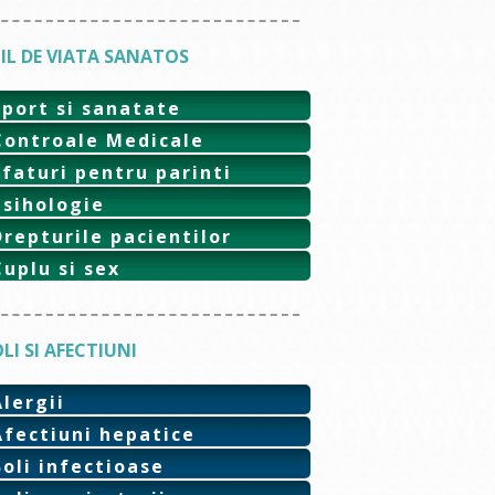
IL DE VIATA SANATOS
Sport si sanatate
Controale Medicale
Sfaturi pentru parinti
Psihologie
Drepturile pacientilor
Cuplu si sex
LI SI AFECTIUNI
Alergii
Afectiuni hepatice
Boli infectioase