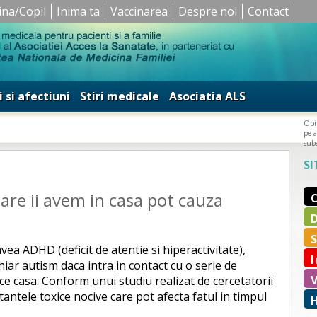
ina/Copil
Inima ta
Vaccinarea
Despre noi
Contact
i si afectiuni
Stiri medicale
Asociatia ALS
Opin
pe a
subs
SI
are ii avem in casa pot cauza
vea ADHD (deficit de atentie si hiperactivitate),
chiar autism daca intra in contact cu o serie de
ce casa. Conform unui studiu realizat de cercetatorii
antele toxice nocive care pot afecta fatul in timpul