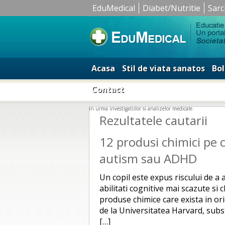
EduMedical
Diabet/Nutritie
Sarc
Acasa
Stil de viata sanatos
Bol
Contact
in urma investigatiilor si analizelor medicale.
Rezultatele cautarii
12 produsi chimici pe c
autism sau ADHD
Un copil este expus riscului de a a
abilitati cognitive mai scazute si 
produse chimice care exista in ori
de la Universitatea Harvard, subst
[…]