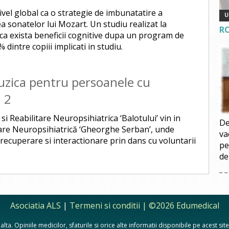
ivel global ca o strategie de imbunatatire a
ea sonatelor lui Mozart. Un studiu realizat la
R
ca exista beneficii cognitive dupa un program de
% dintre copiii implicati in studiu.
uzica pentru persoanele cu
l 2
si Reabilitare Neuropsihiatrica ‘Balotului’ vin in
De
tare Neuropsihiatrică ‘Gheorghe Serban’, unde
va
 recuperare si interactionare prin dans cu voluntarii
pe
de
Asociatia ALS
|
Termeni si conditii
| ©2026 Edumedical
lta. Opiniile medicilor, sfaturile si orice alte informatii disponibile pe acest si