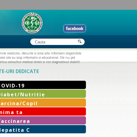
iile medicilor, sfaturile si orice alte informatii disponibile
cest site au scop informativ si educational. Ele nu pot
titui consultul medical direct si nici diagnosticul stabilit
TE-URI DEDICATE
COVID-19
Diabet/Nutritie
Sarcina/Copil
Inima ta
Vaccinarea
Hepatita C