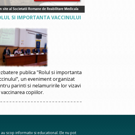
OLUL SI IMPORTANTA VACCINULUI
zbatere publica "Rolul si importanta
ccinului", un eveniment organizat
ntru parinti si nelamuririle lor vizavi
 vaccinarea copiilor.
te au scop informativ si educational. Ele nu pot