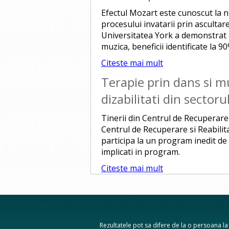
Efectul Mozart este cunoscut la n
procesului invatarii prin ascultar
Universitatea York a demonstrat 
muzica, beneficii identificate la 90
Citeste mai mult
Terapie prin dans si m
dizabilitati din sectoru
Tinerii din Centrul de Recuperare 
Centrul de Recuperare si Reabili
participa la un program inedit de
implicati in program.
Citeste mai mult
Rezultatele pot sa difere de la o persoana la a