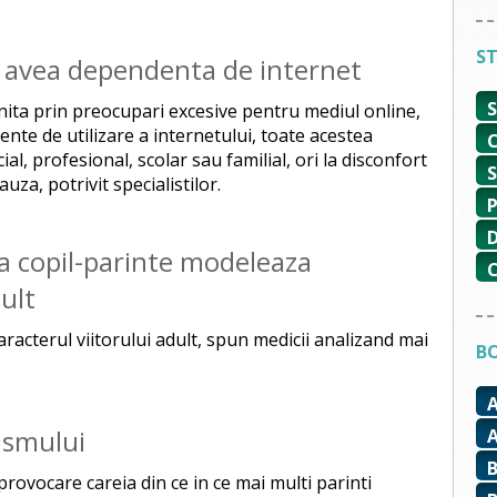
ST
 avea dependenta de internet
nita prin preocupari excesive pentru mediul online,
te de utilizare a internetului, toate acestea
ial, profesional, scolar sau familial, ori la disconfort
za, potrivit specialistilor.
ia copil-parinte modeleaza
dult
racterul viitorului adult, spun medicii analizand mai
BO
ismului
provocare careia din ce in ce mai multi parinti