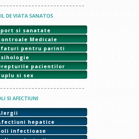
IL DE VIATA SANATOS
Sport si sanatate
Controale Medicale
Sfaturi pentru parinti
Psihologie
Drepturile pacientilor
Cuplu si sex
LI SI AFECTIUNI
Alergii
Afectiuni hepatice
Boli infectioase