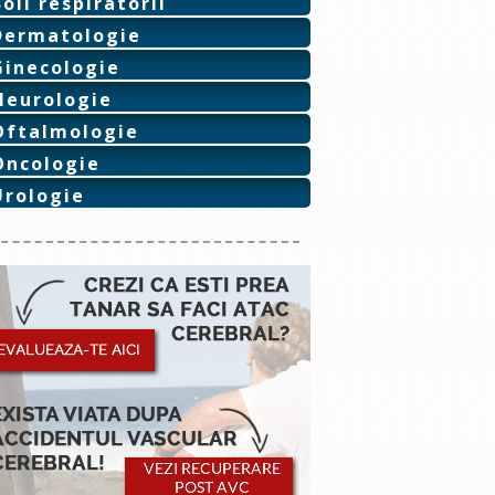
Boli respiratorii
Dermatologie
Ginecologie
Neurologie
Oftalmologie
Oncologie
Urologie