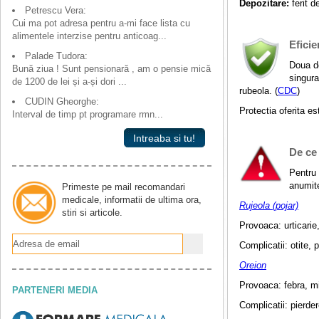
Depozitare:
ferit d
Petrescu Vera:
Cui ma pot adresa pentru a-mi face lista cu
alimentele interzise pentru anticoag...
Efici
Palade Tudora:
Doua do
Bună ziua ! Sunt pensionară , am o pensie mică
singura
de 1200 de lei și a-și dori ...
rubeola. (
CDC
)
CUDIN Gheorghe:
Protectia oferita es
Interval de timp pt programare rmn...
Intreaba si tu!
De ce
Pentru 
anumit
Primeste pe mail recomandari
medicale, informatii de ultima ora,
Rujeola (pojar)
stiri si articole.
Provoaca: urticarie,
Complicatii: otite,
Oreion
Provoaca: febra, mi
PARTENERI MEDIA
Complicatii: pierder