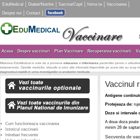
EduMedical
Diabet/Nutritie
Sarcina/Copil
Inima ta
Vaccinarea
Despre noi
Contact
Acasa
Despre vaccinuri
Plan Vaccinare
Recuperarea vaccinarii
Va
Misiunea EduMedical.ro este de a promova
educarea
si
informarea
pacientilor pentru o atitudine
tratamentului. Opiniile medicilor, sfaturile si orice alte informatii disponibile pe acest site au scop i
diagnosticul stabilit in urma investigatiilor si analizelor medicale.
Vaccinul 
Antigene continut
Protejeaza de:
ruje
Doze si intervale 
A doua doza poate f
Cum functioneaza vaccinarea
minim 28 de saptam
Istoricul vaccinarii
Intrebari frecvente
Secventa de vac