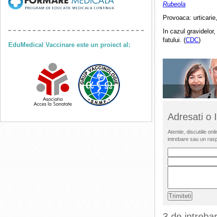
Rubeola
Provoaca: urticarie,
In cazul gravidelor
fatului. (
CDC
)
EduMedical Vaccinare este un proiect al:
Adresati o
Atentie, discutiile o
intrebare sau un ras
3 de intrebar