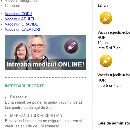
Video si Infografice
12 luni
Campanii
Vaccinuri COPII
Vaccinuri ADULTI
Vaccinuri GRAVIDE
Vaccinuri CALATORI
Vaccin rujeolic-rube
ROR
12 luni
intre 5 si 7 ani
Vaccin rujeolic-rube
ROR
intre 5 si 7 ani
INTREBARI RECENTE
Paulescu:
Bună seara! Se poate recupera vaccinul de 11
luni pentru un băiețel de 2 ani ...
MEREANU TUDOR CRISTIAN:
Buna ziua ! figurez ca ne asigurat in sistem si
Cale de administr
vreau sa stiu de ce , Multumesc ...