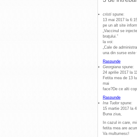
cristi
spune:
13 mai 2017 la 6:1
pe un alt site info
„Vaccinul se inject
braţului.”
la voi:
„Cale de administra
una din surse este
Raspunde
Georgiana
spune:
24 aprilie 2017 la 
Fetita mea de 13 lu
mai
face?De ce alti copi
Raspunde
Ina Tudor
spune:
15 martie 2017 la 
Buna ziua,
In cazul in care, m
fetita mea are acum
Va multumesc!