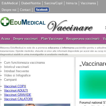
EduMedical
Diabet/Nutritie
Sarcina/Copil
Inima ta
Vaccinarea
Despre noi
Contact
Acasa
Despre vaccinuri
Plan Vaccinare
Recuperarea vaccinarii
Va
Misiunea EduMedical.ro este de a promova
educarea
si
informarea
pacientilor pentru o atitudine
tratamentului. Opiniile medicilor, sfaturile si orice alte informatii disponibile pe acest site au scop i
diagnosticul stabilit in urma investigatiilor si analizelor medicale.
„Vaccinar
Cum functioneaza vaccinarea
Istoricul vaccinarii
Intrebari frecvente
Video si Infografice
Campanii
Vaccinuri COPII
Vaccinuri ADULTI
Vaccinuri GRAVIDE
Vaccinuri CALATORI
Forumul national ST