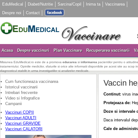
EduMedical
Diabet/Nutritie
Sarcina/Copil
Inima ta
Vaccinarea
Despre noi
Contact
Acasa
Despre vaccinuri
Plan Vaccinare
Recuperarea vaccinarii
Va
Misiunea EduMedical.ro este de a promova
educarea
si
informarea
pacientilor pentru o atitudine
tratamentului. Opiniile medicilor, sfaturile si orice alte informatii disponibile pe acest site au scop i
diagnosticul stabilit in urma investigatiilor si analizelor medicale.
Vaccin hep
Cum functioneaza vaccinarea
Istoricul vaccinarii
Intrebari frecvente
Continut:
virus ina
Video si Infografice
Protejeaza de:
Hep
Campanii
Doze si intervale 
Vaccinuri COPII
Vaccinuri ADULTI
Daca intervalul dep
Vaccinuri GRAVIDE
Cale de administr
Vaccinuri CALATORI