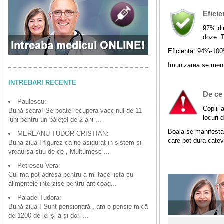
Eficie
97% din
doze. T
Eficienta: 94%-10
Imunizarea se menti
INTREBARI RECENTE
De ce 
Paulescu:
Copiii 
Bună seara! Se poate recupera vaccinul de 11
locuri 
luni pentru un băiețel de 2 ani ...
Boala se manifesta
MEREANU TUDOR CRISTIAN:
care pot dura catev
Buna ziua ! figurez ca ne asigurat in sistem si
vreau sa stiu de ce , Multumesc ...
Petrescu Vera:
Cui ma pot adresa pentru a-mi face lista cu
alimentele interzise pentru anticoag...
Palade Tudora:
Bună ziua ! Sunt pensionară , am o pensie mică
de 1200 de lei și a-și dori ...