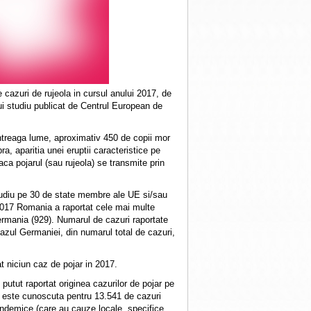
 cazuri de rujeola in cursul anului 2017, de
ui studiu publicat de Centrul European de
 intreaga lume, aproximativ 450 de copii mor
a, aparitia unei eruptii caracteristice pe
oaca pojarul (sau rujeola) se transmite prin
studiu pe 30 de state membre ale UE si/sau
2017 Romania a raportat cele mai multe
Germania (929). Numarul de cazuri raportate
azul Germaniei, din numarul total de cazuri,
at niciun caz de pojar in 2017.
 putut raportat originea cazurilor de pojar pe
lor este cunoscuta pentru 13.541 de cazuri
endemice (care au cauze locale, specifice