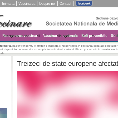
Inima ta
Vaccinarea
Despre noi
Contact
Recuperarea vaccinarii
Vaccinurile optionale
Boli prevenibile
Stiri
nformarea
pacientilor pentru o atitudine implicata si responsabila in pastrarea sanatatii si deciziilo
rmatii disponibile pe acest site au scop informativ si educational. Ele nu pot substitui consultul medica
cale.
Treizeci de state europene afectat