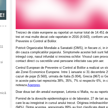
Treizeci de state europene au raportat un numar total de 14.451 de
trei ori mai multe decat cele raportate in 2016 (4.643), conform un
Prevenire si Control al Bolilor.
 11
Potrivit Organizatiei Mondiale a Sanatatii (OMS), in fiecare zi, in
din cauza complicatiilor pojarului. Simptomele acestei boli sunt febr
intregul corp, nasul infundat si inrosirea ochilor. Virusul care prov
contact direct cu secretiile unei persoane infectate sau prin aer.
 si
Centrul European de Prevenire si Control al Bolilor a realizat un 
ale Zonei Economice Europene. Intre 1 ianuarie si 31 decembrie 
cazuri de pojar (5.560), urmata de Italia (5.004), Grecia (967) si 
in aceste patru tari reprezinta 38%, 35%, 7% si respectiv 6%, in c
noteaza
Agerpres
.
Doar doua tari din arealul european, Letonia si Malta, nu au raport
 mică
Pornind de la dovezile epidemiologice si de laborator, 27 de tari au
care le-au inregistrat in cursul anului trecut. Originea imbolnaviri
(94%). Dintre acestea, aproximativ 89% au fost clasificate drept 