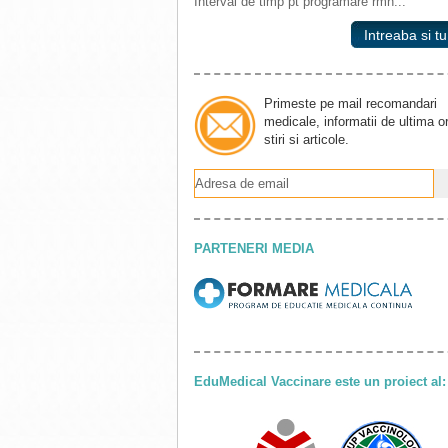
Interval de timp pt programare rmn...
Intreaba si tu
Primeste pe mail recomandari
medicale, informatii de ultima o
stiri si articole.
PARTENERI MEDIA
EduMedical Vaccinare este un proiect al: