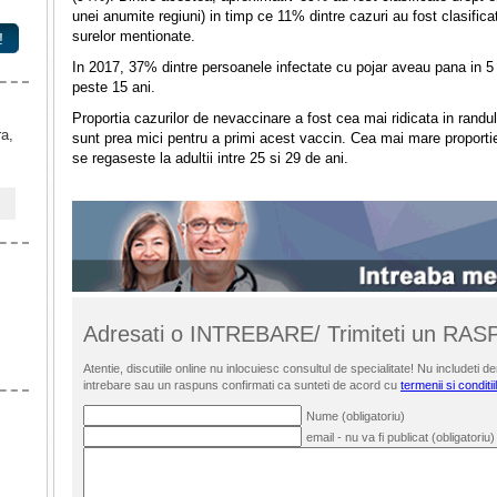
unei anumite regiuni) in timp ce 11% dintre cazuri au fost clasific
surelor mentionate.
!
In 2017, 37% dintre persoanele infectate cu pojar aveau pana in 5 
peste 15 ani.
Proportia cazurilor de nevaccinare a fost cea mai ridicata in randu
ra,
sunt prea mici pentru a primi acest vaccin. Cea mai mare proporti
se regaseste la adultii intre 25 si 29 de ani.
Adresati o INTREBARE/ Trimiteti un RA
Atentie, discutiile online nu inlocuiesc consultul de specialitate! Nu includet
intrebare sau un raspuns confirmati ca sunteti de acord cu
termenii si conditii
Nume (obligatoriu)
email - nu va fi publicat (obligatoriu)