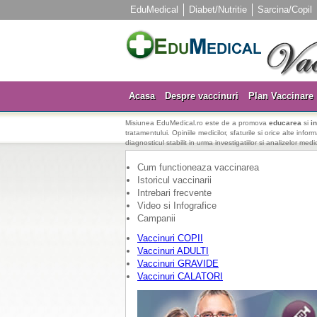
EduMedical
Diabet/Nutritie
Sarcina/Copil
Acasa
Despre vaccinuri
Plan Vaccinare
Misiunea EduMedical.ro este de a promova
educarea
si
i
tratamentului. Opiniile medicilor, sfaturile si orice alte info
diagnosticul stabilit in urma investigatiilor si analizelor medi
Cum functioneaza vaccinarea
Istoricul vaccinarii
Intrebari frecvente
Video si Infografice
Campanii
Vaccinuri COPII
Vaccinuri ADULTI
Vaccinuri GRAVIDE
Vaccinuri CALATORI